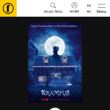
Ienākt
Atrast filmu
Menu
Filmas
🎵
Biļetes
Kultūra
Pasākumi
Ziņas