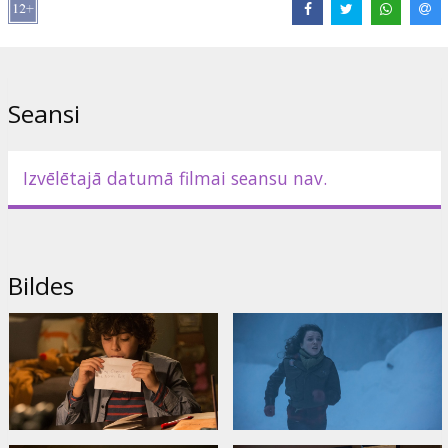
Seansi
Izvēlētajā datumā filmai seansu nav.
Bildes