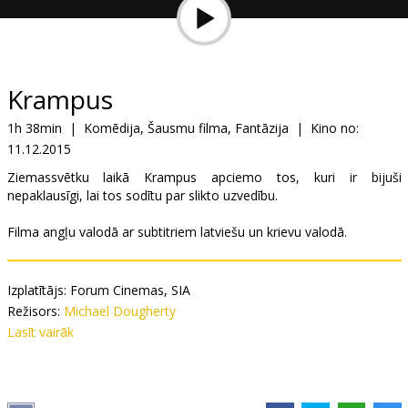
Dāvanu
kartes
Uzkodas
Krampus
1h 38min
|
Komēdija, Šausmu filma, Fantāzija
|
Kino no:
B2B
11.12.2015
Ziemassvētku laikā Krampus apciemo tos, kuri ir bijuši
Kino
nepaklausīgi, lai tos sodītu par slikto uzvedību.
Klubs
Filma angļu valodā ar subtitriem latviešu un krievu valodā.
Izplatītājs:
Forum Cinemas, SIA
Režisors:
Michael Dougherty
Lomās:
Lasīt vairāk
Adam Scott
,
Toni Collette
,
David Koechner
Saites:
IMDB
,
Facebook
,
Oficiālā mājas lapa