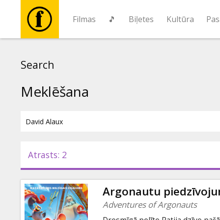
Filmas
🎵
Biļetes
Kultūra
Pas
Filmas
Search
🎵
Meklēšana
Biļetes
Kultūra
Atrasts: 2
Pasākumi
Argonautu piedzīvoju
Ziņas
Adventures of Argonauts