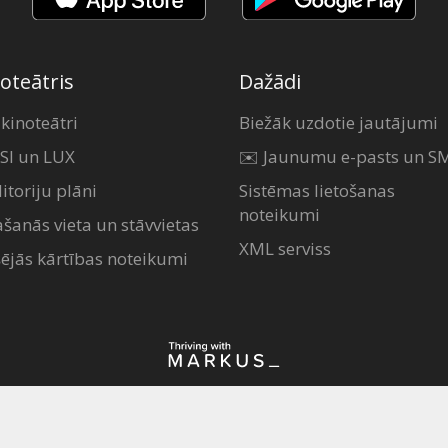
oteātris
Dažādi
 kinoteātri
Biežāk uzdotie jautājumi
SI un LUX
✉️ Jaunumu e-pasts un S
itoriju plāni
Sistēmas lietošanas
noteikumi
ašanās vieta un stāvvietas
XML serviss
šējās kārtības noteikumi