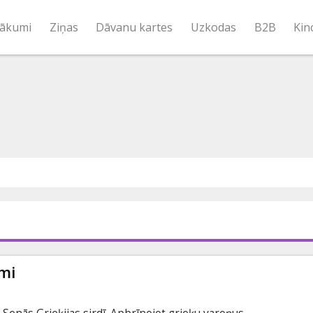
ākumi
Ziņas
Dāvanu kartes
Uzkodas
B2B
Kin
mi