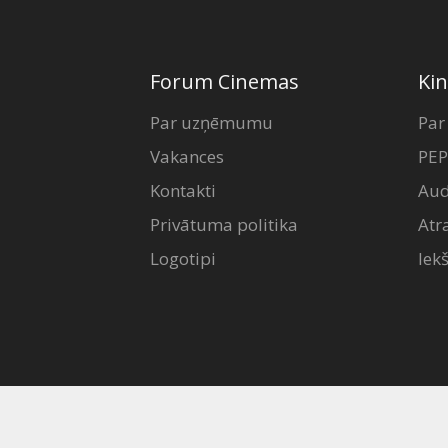
Forum Cinemas
Kin
Par uzņēmumu
Par
Vakances
PEP
Kontakti
Aud
Privātuma politika
Atr
Logotipi
Iek