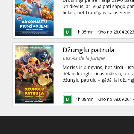
Drosmīgā pelīte Patija dzīvo pašā
Dāvanu
un dievus, arī viņa pati sapņo par
kartes
lielais, bet tramīgais kaķis Sem
briesmām. Taču, kad pilsētu draud
Semam nākas doties bīstamā jūras
Uzkodas
mīt mītiskas radības. Filma dublē
1h 35min
Kino no 28.04.202
valodā.
B2B
Džungļu patruļa
Les As de la Jungle
Kino
Moriss ir pingvīns, bet sirdī – īs
Klubs
dēlam kungfu cīņas mākslu, un t
džungļu patruļu – gādā, lai džung
bīstamākais pretinieks ir velnišķ
paviāni, kas jau gadiem kaļ plānu
patruļai jāapvieno spēki ar Čemp
1h 38min
Kino no 08.09.201
pirms viņiem. Filma dublēta latvi