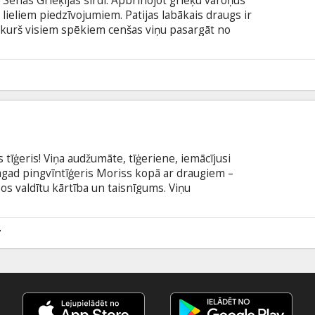
 Senās Grieķijas sirdī. Apbrīnojot grieķu varoņus
 lieliem piedzīvojumiem. Patijas labākais draugs ir
s, kurš visiem spēkiem cenšas viņu pasargāt no
 iznīcināt pats jūras dievs Poseidons, Patijai un
 braucienā, piestājot neparastās vietās, kurās
ta latviešu un krievu valodā ar subtitriem latviešu
3
ts tīģeris! Viņa audžumāte, tīģeriene, iemācījusi
agad pingvīntīģeris Moriss kopā ar draugiem –
ļos valdītu kārtība un taisnīgums. Viņu
īgais koala Igors un viņa aprobežotie rokaspuiši
s, kā izpostīt džungļus. Lai to nepieļautu, Džungļu
ioniem – stipriniekiem, kas sargāja džungļus
7
ešu un krievu valodā.