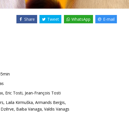
Share
Tweet
WhatsApp
E-mail
35min
as
ux
,
Eric Tosti
,
Jean-François Tosti
rs
,
Laila Kirmuška
,
Armands Berģis
,
a Dzērve
,
Baiba Vanaga
,
Valdis Vanags