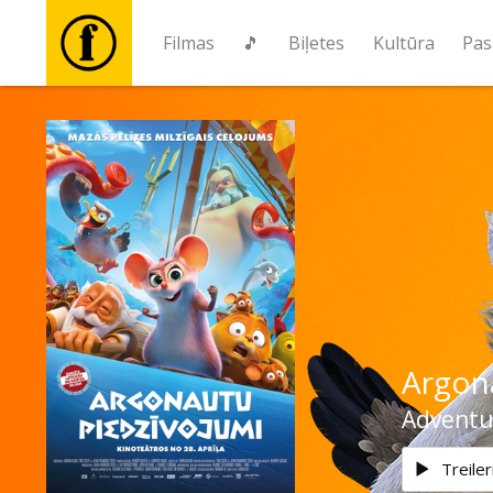
Filmas
🎵
Biļetes
Kultūra
Pas
Filmas
🎵
Biļetes
Kultūra
Argon
Pasākumi
Adventu
Ziņas
Treiler