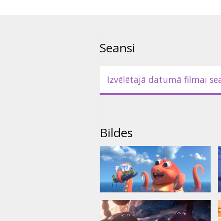
Filma dublēta latviešu un kriev
valodā.
Seansi
Izvēlētajā datumā filmai se
Bildes