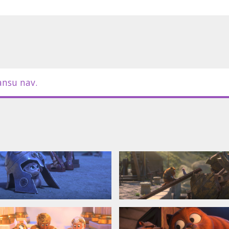
u valodā ar subtitriem latviešu
ansu nav.