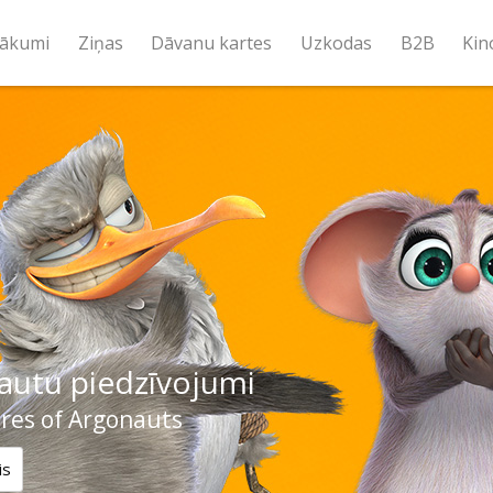
ākumi
Ziņas
Dāvanu kartes
Uzkodas
B2B
Kin
autu piedzīvojumi
res of Argonauts
is