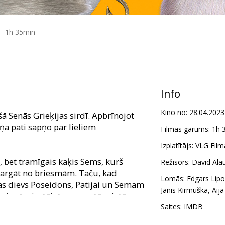
1h 35min
Info
Kino no:
28.04.2023
ā Senās Grieķijas sirdī. Apbrīnojot
ņa pati sapņo par lieliem
Filmas garums:
1h 
Izplatītājs:
VLG Film
s, bet tramīgais kaķis Sems, kurš
Režisors:
David Ala
sargāt no briesmām. Taču, kad
Lomās:
Edgars Lipo
ras dievs Poseidons, Patijai un Semam
Jānis Kirmuška
,
Aij
cienā, piestājot neparastās vietās,
Saites:
IMDB