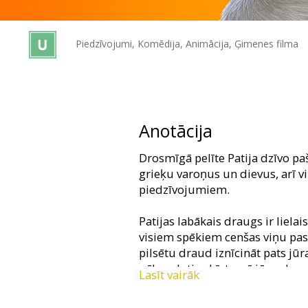
Dāvanu
kartes
Piedzīvojumi, Komēdija, Animācija, Ģimenes filma
Uzkodas
B2B
Anotācija
Kino
Drosmīgā pelīte Patija dzīvo paš
Klubs
grieķu varoņus un dievus, arī vi
piedzīvojumiem.
Patijas labākais draugs ir lielai
visiem spēkiem cenšas viņu pa
pilsētu draud iznīcināt pats jū
nākas doties bīstamā jūras brau
Lasīt vairāk
kurās mīt mītiskas radības.