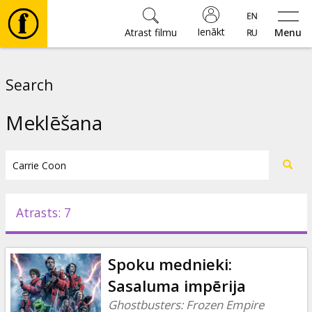
Ienākt
Atrast filmu
Menu
Filmas
Search
🎵
Meklēšana
Biļetes
Kultūra
Atrasts: 7
Pasākumi
Spoku mednieki:
Ziņas
Sasaluma impērija
Ghostbusters: Frozen Empire