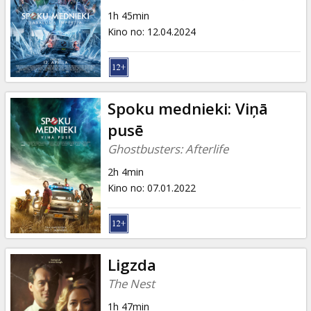
Dāvanu
1h 45min
kartes
Kino no
:
12.04.2024
Uzkodas
B2B
Spoku mednieki: Viņā
pusē
Kino
Ghostbusters: Afterlife
Klubs
2h 4min
Kino no
:
07.01.2022
Ligzda
The Nest
1h 47min