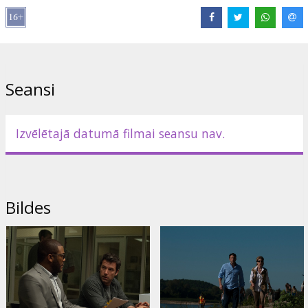
Izplatītājs:
Latvian Theatrical Distribution
Režisors:
David Fincher
Lomās:
Ben Affleck
,
Rosamund Pike
,
Neil Patrick Harris
,
Tyler
Perry
,
Kim Dickens
,
Patrick Fugit
,
Carrie Coon
,
David Clennon
Saites:
Oficiālā mājas lapa
,
IMDB
,
Facebook
Seansi
Izvēlētajā datumā filmai seansu nav.
Bildes