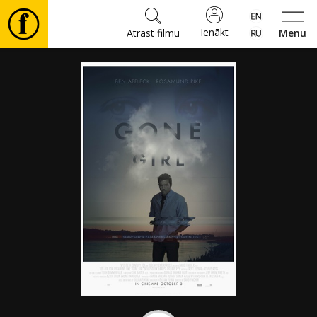
Ienākt
Atrast filmu
Menu
Filmas
🎵
Biļetes
Kultūra
Pasākumi
Ziņas