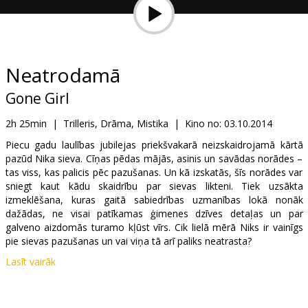
Dāvanu
kartes
Uzkodas
Neatrodamā
Gone Girl
B2B
2h 25min
|
Trilleris, Drāma, Mistika
|
Kino no:
03.10.2014
Kino
Piecu gadu laulības jubilejas priekšvakarā neizskaidrojamā kārtā
pazūd Nika sieva. Cīņas pēdas mājās, asinis un savādas norādes –
Klubs
tas viss, kas palicis pēc pazušanas. Un kā izskatās, šīs norādes var
sniegt kaut kādu skaidrību par sievas likteni. Tiek uzsākta
izmeklēšana, kuras gaitā sabiedrības uzmanības lokā nonāk
dažādas, ne visai patīkamas ģimenes dzīves detaļas un par
galveno aizdomās turamo kļūst vīrs. Cik lielā mērā Niks ir vainīgs
pie sievas pazušanas un vai viņa tā arī paliks neatrasta?
Lasīt vairāk
Filma angļu valodā ar subtitriem latviešu un krievu valodā.