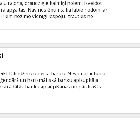
āju rajonā, draudzīgie kaimiņi nolemj izveidot
ara apgaitas. Nav noslēpums, ka labie nodomi ar
iņiem nozīmē vienīgi iespēju izrauties no
enes lokā. Viss iet kā plānots līdz brīdim, kad
iešu esamību un uzzina viņu plānus par pasaules
ar subtitriem latviešu un krievu valodā.
2
ki
kt Dilindžeru un viņa bandu. Neviena cietuma
Leģendārā un harizmātiskā banku aplaupītāja
 nostrādātās banku aplaupīšanas un pārdrošās
iņu par varoni daudzu acīs - sākot ar viņa
ar amerikāņu sabiedrību, kurai pret bankām, kas
resijai, nebija itin nekādu simpātiju. Režisora
9
iedrības ienaidnieki" - galvenajās lomās Džonijs
ns Beils!