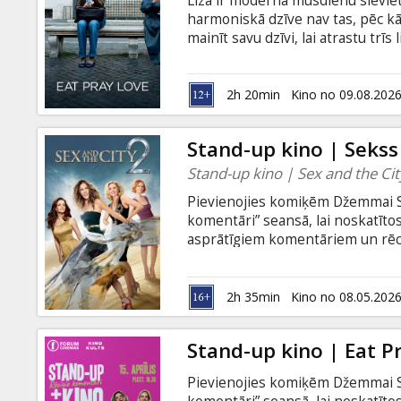
Liza ir moderna mūsdienu sieviet
Dāvanu
harmoniskā dzīve nav tas, pēc kā i
kartes
mainīt savu dzīvi, lai atrastu trīs
un dvēseles līdzsvaru. Dzīve Itāl
baudu, Indijā viņa apgūst lūgšan
Uzkodas
par vietu, kur Liza atgūst mieru u
2h 20min
Kino no 09.08.202
subtitriem latviešu valodā.
B2B
Stand-up kino | Sekss 
Stand-up kino | Sex and the Cit
Kino
Pievienojies komiķēm Džemmai Sud
Klubs
komentāri” seansā, lai noskatītos 
asprātīgiem komentāriem un rēcī
būs vakars, ko atcerēsies! Četra
Sarlote un Miranda šoreiz ir no
un doties uz vienu no eksotiskāk
2h 35min
Kino no 08.05.202
- palmu ēnā, veldzējoties burvīg
un neaizmirstamus piedzīvojumu
Stand-up kino | Eat P
Pievienojies komiķēm Džemmai Sud