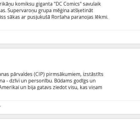
ikāņu komiksu giganta "DC Comics" savulaik
jas. Supervaroņu grupa mēģina atšķetināt
iss sākas ar pusjukušā Roršaha paranojas lēkmi.
 arī viņš atklājis sazvērestību, kā rezultātā ir
vēl ļaunāk – miljoniem civiliedzīvotāju?
9
anas pārvaldes (CIP) pirmsākumiem, izstāstīts
sona - dzīvi un personību. Būdams godīgs un
a Amerikai un bija gatavs ziedot visu, kas viņam
dīts, viņš kļuva par vienu no tiem, kas izveidoja
urā divkosība un neuzticība ir apsveicama, ievieš
Ziedošanās darbam un savai valstij prasa augstu
7
 ģimeni.