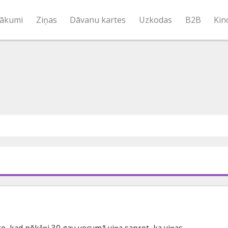
ākumi
Ziņas
Dāvanu kartes
Uzkodas
B2B
Kin