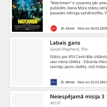
"Watchmen" ir uzņemta pēc amer
publicēto Alana Mūra stāstu sēri
pasaules mēroga sazvērestību. V
Bet vai Roršahs patiesi ir jucis vai
apdraudēti visi supervaroņi un – 
2h 43min
Kino no 06.03.200
Labais gans
Good Shepherd, The
Stāsts par ASV Centrālās izlūkoš
caur viena cilvēka - Edvarda Vil
taisnīgs jauns cilvēks, viņš ticēj
dārgs, lai to aizsargātu. Ideālu va
CIP. Taču ar laiku organizācija, k
izmaiņas arī Edvarda personībā. 
2h 46min
Kino no 02.03.200
cenu, jo nākas upurēt ideālus un
Neiespējamā misija 3
M:I:III