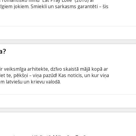
 romantisko filmu “Eat Pray Love” (2010) ar
giem jokiem. Smiekli un sarkasms garantēti – šis
6
a?
ir veiksmīga arhitekte, dzīvo skaistā mājā kopā ar
et te, pēkšņi – viņa pazūd! Kas noticis, un kur viņa
em latviešu un krievu valodā.
9