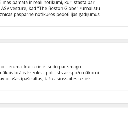
mas pamatā ir reāli notikumi, kuri stāsta par
 ASV vēsturē, kad "The Boston Globe" žurnālistu
znīcas paspārnē notikušos pedofilijas gadījumus.
latviešu un krievu valodā.
 no cietuma, kur izcietis sodu par smagu
nākais brālis Frenks - policists ar spožu nākotni.
 bijušas īpaši siltas, taču asinssaites uzliek
dz Krisam kā vien var: nodrošina ar māju, iekārto
 un bijušo sievu... Taču viss velti – Krisa
em virsroku. Kriminālā drāma „Asinssaites” –
ora Gijoma Kanēs debija Holivudā.