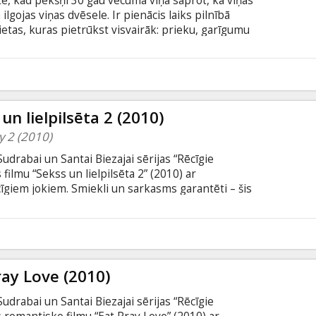
e, kad pēkšņi 30 gau vecumā viņa saprot, ka viņas
lgojas viņas dvēsele. Ir pienācis laiks pilnībā
 lietas, kuras pietrūkst visvairāk: prieku, garīgumu
ijā sniedz vienkāršu, bet neatkārtojamu ēšanas
as spēka nozīmi, un, pavisam negaidot Bali kļūst
n līdzsvaru mīlestībā. Filma angļu valodā ar
6
un lielpilsēta 2 (2010)
y 2 (2010)
rabai un Santai Biezajai sērijas “Rēcīgie
filmu “Sekss un lielpilsēta 2” (2010) ar
giem jokiem. Smiekli un sarkasms garantēti – šis
s nešķiramās draudzenes - Kerija, Samanta,
lēmušas aizbēgt prom no ierastās Ņujorkas dzīves
ajām un gleznainākajām vietām pasaulē. Tieši tur
6
ajās oāzēs, draudzenes ir gatavas izbaudīt jaunus
s.
ray Love (2010)
rabai un Santai Biezajai sērijas “Rēcīgie