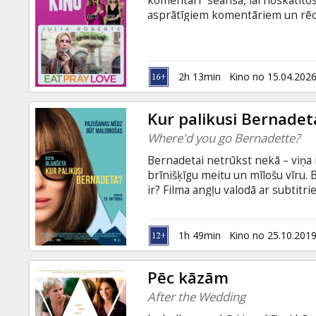
komentāri” seansā, lai noskatītos
asprātīgiem komentāriem un rēcī
būs vakars, ko atcerēsies!
2h 13min
Kino no 15.04.202
Kur palikusi Bernadet
Where'd you go Bernadette?
Bernadetai netrūkst nekā – viņa 
brīnišķīgu meitu un mīlošu vīru. B
ir? Filma angļu valodā ar subtitri
1h 49min
Kino no 25.10.201
Pēc kāzām
After the Wedding