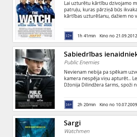
Lai uzturētu kārtību dzivojamo m
patruļu, kuras pārziņā būs ikvak
kārtības uzturēšanu, dažiem no v
garlaicīga vakara pavadīšanas ģim
kaimiņu patruļa atklāj citplanēt
iznīcināšanu. Filma angļu valodā 
1h 41min
Kino no 21.09.201
Sabiedrības ienaidnie
Public Enemies
Nevienam nebija pa spēkam uzvei
kamera nespēja viņu apturēt... 
Džonija Dilindžera šarms, spoži
izlaušanās no cietuma, padarīja v
draudzeni Billiju un visbeidzot 
novedušas valsti līdz Lielajai dep
2h 20min
Kino no 10.07.200
Maikla Manna krimināldrāmā "Sab
Deps, Mariona Kotijāra un Kristia
Sargi
Watchmen