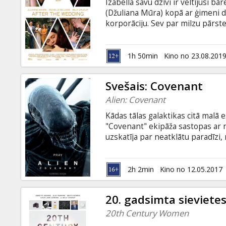
Izabella savu dzīvi ir veltījusi 
(Džuliana Mūra) kopā ar ģimeni d
korporāciju. Sev par milzu pārst
summu, ko Terēza gatava ziedot 
ielūdz uz Ņujorku, lai apspriestu
situācija mainās, kad Izabella sa
1h 50min
Kino no 23.08.201
spēli ar svešiem likteņiem. Filma
valodā.
Svešais: Covenant
Alien: Covenant
Kādas tālas galaktikas citā malā
"Covenant" ekipāža sastopas ar n
uzskatīja par neatklātu paradīzi,
pasaule, kurā mīt prātam neaptve
aizbēgt no šīs vietas. Filma angļu
2h 2min
Kino no 12.05.2017
20. gadsimta sieviete
20th Century Women