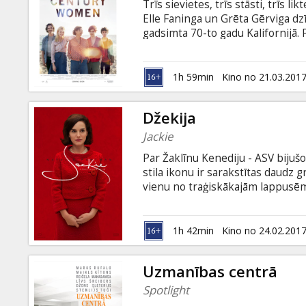
Trīs sievietes, trīs stāsti, trīs l
Elle Faninga un Grēta Gērviga dz
gadsimta 70-to gadu Kalifornijā. 
valodā.
1h 59min
Kino no 21.03.201
Džekija
Jackie
Par Žaklīnu Kenediju - ASV bijušo
stila ikonu ir sarakstītas daudz 
vienu no traģiskākajām lappusēm
Dalasā un nākamajām pāris dienā
acīm. Visa pasaule bija sajūsminā
Bet ko realitātē bija pārdzīvojusi
1h 42min
Kino no 24.02.201
latviešu un krievu valodā.
Uzmanības centrā
Spotlight