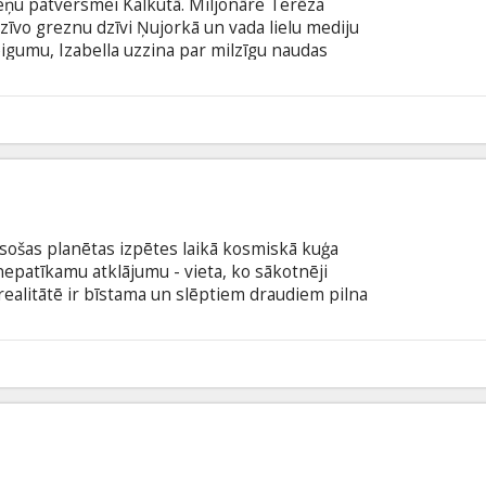
bāreņu patversmei Kalkutā. Miljonāre Terēza
zīvo greznu dzīvi Ņujorkā un vada lielu mediju
eigumu, Izabella uzzina par milzīgu naudas
viņas labdarības projektam, un mecenāte viņu
 darījuma detaļas. Sarunas norit veiksmīgi, bet
tiek bagātās dāmas dzīvesbiedru. Kāds ir sācis
9
 angļu valodā ar subtitriem latviešu un krievu
 esošas planētas izpētes laikā kosmiskā kuģa
epatīkamu atklājumu - vieta, ko sākotnēji
 realitātē ir bīstama un slēptiem draudiem pilna
ramais. Vienīgā iespēja izdzīvot - mēģināt
 valodā ar subtitriem latviešu un krievu valodā.
s