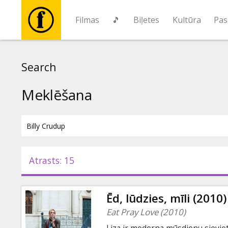
Filmas
🎵
Biļetes
Kultūra
Pas
Filmas
Search
🎵
Meklēšana
Biļetes
Kultūra
Atrasts: 15
Pasākumi
Ēd, lūdzies, mīli (2010)
Ziņas
Eat Pray Love (2010)