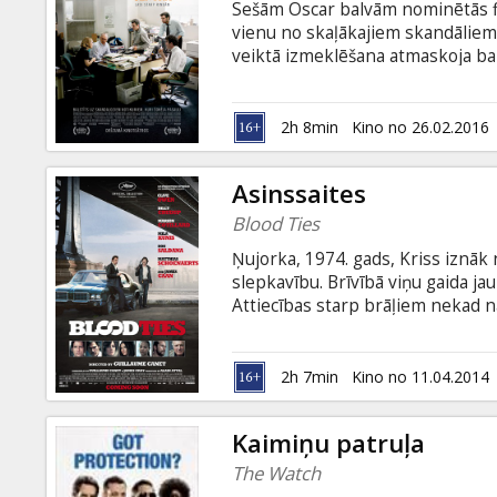
Sešām Oscar balvām nominētās fil
vienu no skaļākajiem skandāliem
veiktā izmeklēšana atmaskoja ba
Filma angļu valodā ar subtitriem 
2h 8min
Kino no 26.02.2016
Asinssaites
Blood Ties
Ņujorka, 1974. gads, Kriss iznāk
slepkavību. Brīvībā viņu gaida jau
Attiecības starp brāļiem nekad nav
atbildības sajūtu, un Frenks palī
darbā, palīdz satuvināties ar bērnu
kriminālā pagātne pakāpeniski ņ
2h 7min
Kino no 11.04.2014
populārā franču aktiera un režis
Kaimiņu patruļa
The Watch