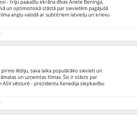
ikteņi - triju paaudžu ekrāna dīvas Anete Beninga,
īvā un optimistiskā stāstā par sievietēm pagājušā
Filma angļu valodā ar subtitriem latviešu un krievu
7
 pirmo lēdiju, sava laika populārāko sievieti un
grāmatas un uzņemtas filmas. Šis ir stāsts par
 ASV vēsturē - prezidenta Kenedija slepkavību
m - parādot šos notikumus ar Žaklīnas Kenedijas
ta par viņas savaldīšanos, pašcieņu un izturību.
 pati Džekija? Filma angļu valodā ar subtitriem
7