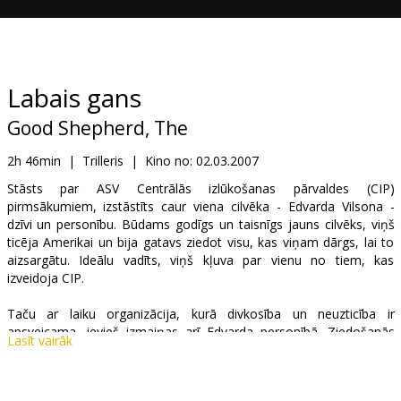
Dāvanu
kartes
Uzkodas
Labais gans
Good Shepherd, The
B2B
2h 46min
|
Trilleris
|
Kino no:
02.03.2007
Kino
Stāsts par ASV Centrālās izlūkošanas pārvaldes (CIP)
pirmsākumiem, izstāstīts caur viena cilvēka - Edvarda Vilsona -
Klubs
dzīvi un personību. Būdams godīgs un taisnīgs jauns cilvēks, viņš
ticēja Amerikai un bija gatavs ziedot visu, kas viņam dārgs, lai to
aizsargātu. Ideālu vadīts, viņš kļuva par vienu no tiem, kas
izveidoja CIP.
Taču ar laiku organizācija, kurā divkosība un neuzticība ir
apsveicama, ievieš izmaiņas arī Edvarda personībā. Ziedošanās
Lasīt vairāk
darbam un savai valstij prasa augstu cenu, jo nākas upurēt ideālus
un ģimeni.