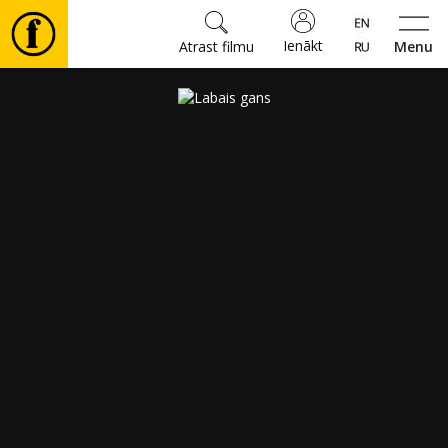
Ienākt
Atrast filmu
Menu
Filmas
🎵
Biļetes
Kultūra
Pasākumi
Ziņas