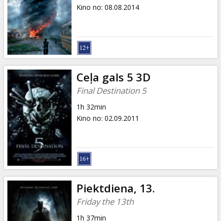
Dāvanu
Kino no
:
08.08.2014
kartes
Uzkodas
B2B
Ceļa gals 5 3D
Final Destination 5
Kino
1h 32min
Klubs
Kino no
:
02.09.2011
Piektdiena, 13.
Friday the 13th
1h 37min