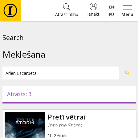
Ienākt
Atrast filmu
Menu
Filmas
Search
🎵
Meklēšana
Biļetes
Kultūra
Atrasts: 3
Pasākumi
Pretī vētrai
Ziņas
Into the Storm
1h 29min