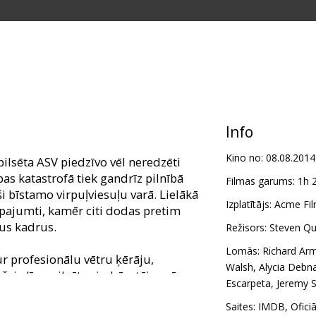
Info
Kino no:
08.08.2014
pilsēta ASV piedzīvo vēl neredzēti
as katastrofā tiek gandrīz pilnībā
Filmas garums:
1h 
ši bīstamo virpuļviesuļu varā. Lielākā
Izplatītājs:
Acme Fil
 pajumti, kamēr citi dodas pretim
jus kadrus.
Režisors:
Steven Qu
Lomās:
Richard Ar
ur profesionālu vētru ķērāju,
Walsh
,
Alycia Debn
sirdīgu pilsētas iedzīvotāju acīm
Escarpeta
,
Jeremy 
tītāju ieved pašā viesuļvirpuļu
i Dabu tās visekstrēmākajā spēkā.
Saites:
IMDB
,
Ofici