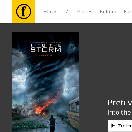
Filmas
🎵
Biļetes
Kultūra
Pas
Filmas
🎵
Biļetes
Kultūra
Pretī v
Pasākumi
Into the
Ziņas
Treiler