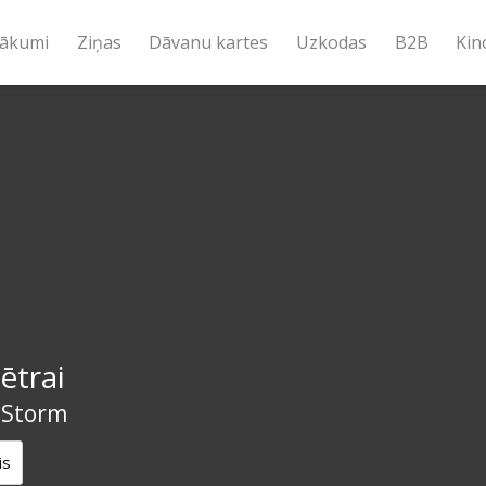
ākumi
Ziņas
Dāvanu kartes
Uzkodas
B2B
Kin
ētrai
 Storm
is