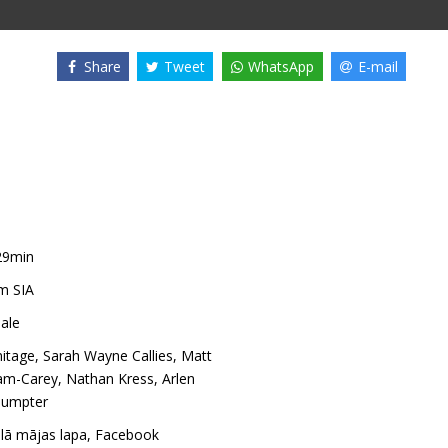
Share
Tweet
WhatsApp
E-mail
29min
m SIA
ale
mitage
,
Sarah Wayne Callies
,
Matt
am-Carey
,
Nathan Kress
,
Arlen
Sumpter
ālā mājas lapa
,
Facebook