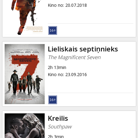
Kino no
:
20.07.2018
Lieliskais septiņnieks
The Magnificent Seven
2h 13min
Kino no
:
23.09.2016
Kreilis
Southpaw
2h 3min