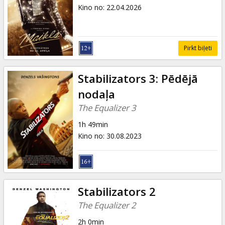
Dāvanu
Kino no
:
22.04.2026
kartes
Uzkodas
Pirkt biļeti
B2B
Stabilizators 3: Pēdējā
nodaļa
Kino
The Equalizer 3
Klubs
1h 49min
Kino no
:
30.08.2023
Stabilizators 2
The Equalizer 2
2h 0min