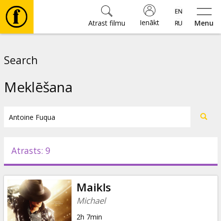
Ienākt
Atrast filmu
Menu
Filmas
Search
🎵
Meklēšana
Biļetes
Kultūra
Atrasts: 9
Pasākumi
Maikls
Ziņas
Michael
2h 7min