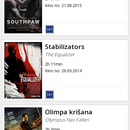
Kino no
:
21.08.2015
Stabilizators
The Equalizer
2h 11min
Kino no
:
26.09.2014
Olimpa krišana
Olympus Has Fallen
2h 0min