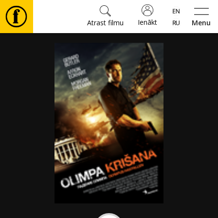
Ienākt
Atrast filmu
Menu
Filmas
🎵
Biļetes
Kultūra
Pasākumi
Ziņas