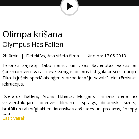
Dāvanu
kartes
Uzkodas
Olimpa krišana
Olympus Has Fallen
B2B
2h 0min
|
Detektīvs, Asa sižeta filma
|
Kino no:
17.05.2013
Kino
Teroristi sagrābj Balto namu, un visas Savienotās Valstis ar
šausmām vēro varas neveiksmīgos pūliņus tikt galā ar šo situāciju.
Klubs
Tikai bijušais speciālais aģents atrod iespēju savaldīt ekstrēmistus
iebrucējus.
Džerards Batlers, Ārons Ekharts, Morgans Frīmans vienā no
visizteiktākajām spriedzes filmām - spraigs, dinamisks sižets,
brutāli un talantīgi aktieri, intensīvas apšaudes un, protams, "happy
end"!
Lasīt vairāk
Filma angļu valodā ar subtitriem latviešu un krievu valodā.