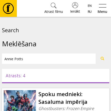
Ienākt
Atrast filmu
Menu
Filmas
Search
🎵
Meklēšana
Biļetes
Kultūra
Atrasts: 4
Pasākumi
Spoku mednieki:
Ziņas
Sasaluma impērija
Ghostbusters: Frozen Empire