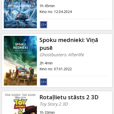
Dāvanu
1h 45min
kartes
Kino no
:
12.04.2024
Uzkodas
B2B
Spoku mednieki: Viņā
pusē
Kino
Ghostbusters: Afterlife
Klubs
2h 4min
Kino no
:
07.01.2022
Rotaļlietu stāsts 2 3D
Toy Story 2 3D
1h 33min