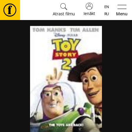
Ienākt
Atrast filmu
Menu
Filmas
🎵
Biļetes
Kultūra
Pasākumi
Ziņas