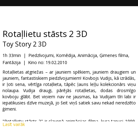
Dāvanu
kartes
Uzkodas
Rotaļlietu stāsts 2 3D
Toy Story 2 3D
B2B
1h 33min
|
Piedzīvojumi, Komēdija, Animācija, Ģimenes filma,
Fantāzija
|
Kino no:
19.02.2010
Kino
Klubs
Rotaļlietas atgriežas – ar jauniem spēkiem, jauniem draugiem un
jauniem, fantastiskiem piedzīvojumiem! Kovbojs Vudijs, kā izrādās,
ir ļoti sena, vērtīga rotaļlieta, tāpēc ļauns leļļu kolekcionārs viņu
nolaupa. Vudija draugi, pārējās rotaļlietas, dodas drosmīgo
kovboju glābt. Bet viņiem nav ne jausmas, ka Vudijam tīri labi ir
iepatikusies dzīve muzejā, jo šeit viņš satiek savu nekad neredzēto
ģimeni.
"Rotaļlietu stāsts 2" ir slavenā animācijas filma, kura tapusi 1999.
Lasīt vairāk
gadā un tagad ir pieejama 3D formātā!