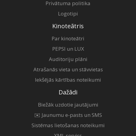
Privātuma politika
Logotipi
Kinoteātris
Par kinoteātri
PEPSI un LUX
Auditoriju plāni
Atrašanās vieta un stāvvietas
Iekšējās kārtības noteikumi
Dažādi
Biežāk uzdotie jautājumi
✉️ Jaunumu e-pasts un SMS
Sistēmas lietošanas noteikumi
XML serviss