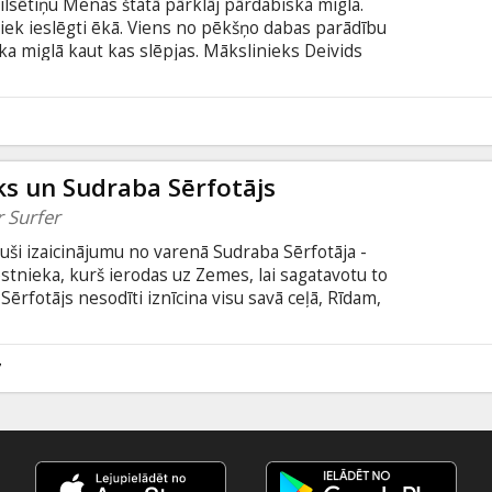
lsētiņu Menas štatā pārklāj pārdabiska migla.
aliek ieslēgti ēkā. Viens no pēkšņo dabas parādību
ka miglā kaut kas slēpjas. Mākslinieks Deivids
 savu 5-gadīgo dēlu, uzņemas iniciatīvu vadīt to
ot lietu patiesību un gūt atbildes, kas īsti noticis.
iešām kalpo kā patvērums un piesegs mistiskām
ena Kinga stāsta motīviem ar tādu pat
eks un Sudraba Sērfotājs
r Surfer
muši izaicinājumu no varenā Sudraba Sērfotāja -
tnieka, kurš ierodas uz Zemes, lai sagatavotu to
Sērfotājs nesodīti iznīcina visu savā ceļā, Rīdam,
n ļaundara noslēpums un jāatrod iespēja, kā
oktoru fon Dūmu, kurš negaidīti ir atgriezies.
7