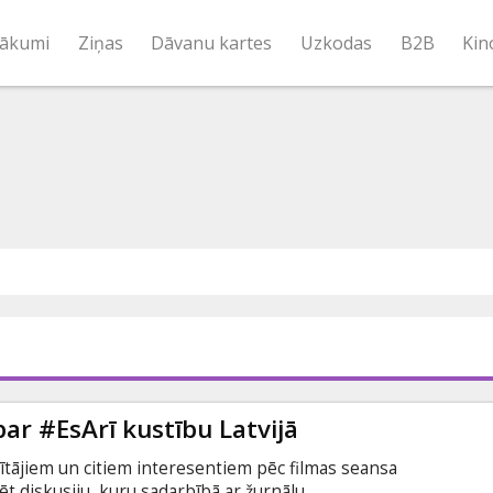
ākumi
Ziņas
Dāvanu kartes
Uzkodas
B2B
Kin
 par #EsArī kustību Latvijā
atītājiem un citiem interesentiem pēc filmas seansa
t diskusiju, kuru sadarbībā ar žurnālu