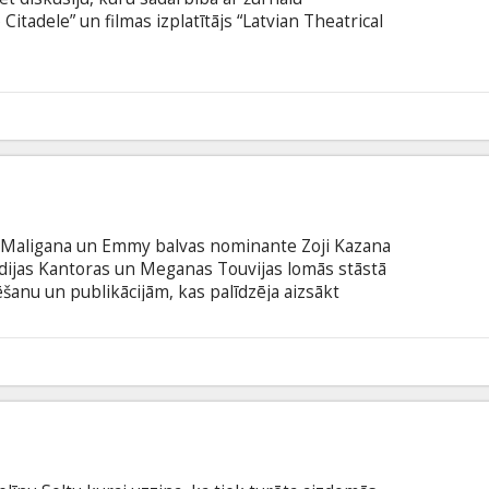
Citadele” un filmas izplatītājs “Latvian Theatrical
ies literatūras žurnāla "Punctum" redaktore,
EsArī stāstu sērijas aizsācēja Laura Brokāne,
 stāsta autore Agra Lieģe-Doležko, māksliniece un
licists un rakstnieks Ilmārs Šlāpins un izstādes
o pierādījumu muzejs” autore Laura Stašāne.
 Maligana un Emmy balvas nominante Zoji Kazana
dijas Kantoras un Meganas Touvijas lomās stāstā
šanu un publikācijām, kas palīdzēja aizsākt
sību par gadu desmitiem zināmo, taču noklusēto
vietēm Holivudas filmu industrijas aizkulisēs.
 uzdrīkstēšanos runāt un meklēt taisnību, mainot
ļu valodā ar subtitriem latviešu un krievu valodā.