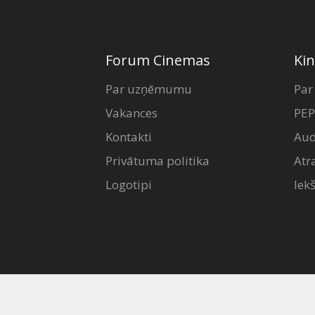
Forum Cinemas
Kin
Par uzņēmumu
Par
Vakances
PEP
Kontakti
Aud
Privātuma politika
Atr
Logotipi
Iek