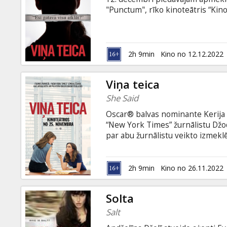
Dāvanu
"Punctum", rīko kinoteātris “Kino 
kartes
Distribution”. Diskusijā piedalīs
rakstniece, izstāžu kuratore un #
publiciste, žurnāliste un #EsArī
Uzkodas
mākslas kritiķe Rasa Jansone, pub
2h 9min
Kino no 12.12.2022
un digitālās platformas “Lietisk
B2B
Viņa teica
She Said
Kino
Oscar® balvas nominante Kerija
Klubs
“New York Times” žurnālistu Džo
par abu žurnālistu veikto izmeklē
#MeToo kustību un atklāja patie
tēmu par seksuālo uzmākšanos sie
Iedvesmojošs stāsts par drosmi,
2h 9min
Kino no 26.11.2022
pasauli mums visapkārt. Filma ang
Solta
Salt