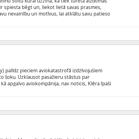
elīnu Soltu kurai uzzina, ka tiek turēta aizdomās
ir spiesta bēgt un, liekot lietā savas prasmes,
avu nevainību un motīvus, lai atklātu savu patieso
lāts "Kas ir Solta?" Lomās: Angelina Jolie, Liev
re Braugher Režisors: Phillip Noyce Producents:
s: Kurt Wimmer, Brian Helgeland Filma angļu
0
krievu valodā
) palīdz pieciem aviokatastrofā izdzīvojušiem
to šoku. Uzklausot pasažieru stāstus par
kā apgalvo aviokompānija, nav noticis, Klēra īpaši
pasažieriem – Ēriku (Patrick Wilson). Abu starpā
ttiecības. Taču drīz vien pasažieri viens pēc otra
r aizdomas, ka Ēriks varētu to izskaidrot, un viņa
8
i kādas tam būtu sekas...