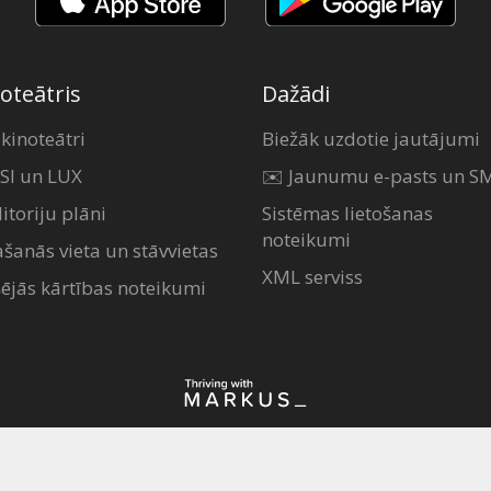
oteātris
Dažādi
 kinoteātri
Biežāk uzdotie jautājumi
SI un LUX
✉️ Jaunumu e-pasts un S
itoriju plāni
Sistēmas lietošanas
noteikumi
ašanās vieta un stāvvietas
XML serviss
šējās kārtības noteikumi