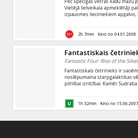
Pēc spēcīgas vētras kādu mazu pi
Vietējā lielveikala apmeklētāji p
izpausmes lieciniekiem apgalvo, 
Dreitons, kas veikalā ieradies ar
cilvēku grupu, kas tiecas noskaidr
Drīz vien izrādās, ka migla pat
2h 7min
Kino no 04.01.2008
būtnēm... Filma uzņemta pēc Stīv
nosaukumu.
Fantastiskais četrini
Fantastic Four: Rise of the Silve
Fantastiskais četrinieks ir saņē
noslēpumaina starpgalaktikas vēs
pilnībai iznīcībai. Kamēr Sudraba 
Sjū, Džonijam un Benam ir jāatmi
uzveikt savu seno ienaidnieku - D
1h 32min
Kino no 15.06.200