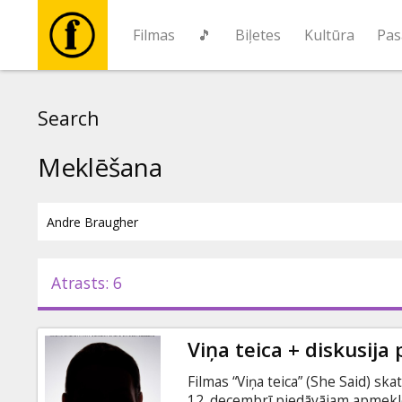
Filmas
🎵
Biļetes
Kultūra
Pas
Filmas
Search
🎵
Meklēšana
Biļetes
Kultūra
Atrasts: 6
Pasākumi
Viņa teica + diskusija
Ziņas
Filmas “Viņa teica” (She Said) sk
12. decembrī piedāvājam apmeklē