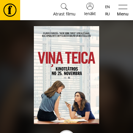
Ienākt
Atrast filmu
Menu
Filmas
🎵
Biļetes
Kultūra
Pasākumi
Ziņas