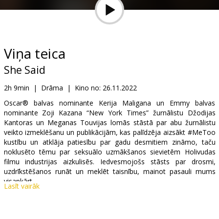
Dāvanu
kartes
Uzkodas
Viņa teica
She Said
B2B
2h 9min
|
Drāma
|
Kino no:
26.11.2022
Kino
Oscar® balvas nominante Kerija Maligana un Emmy balvas
nominante Zoji Kazana “New York Times” žurnālistu Džodijas
Klubs
Kantoras un Meganas Touvijas lomās stāstā par abu žurnālistu
veikto izmeklēšanu un publikācijām, kas palīdzēja aizsākt #MeToo
kustību un atklāja patiesību par gadu desmitiem zināmo, taču
noklusēto tēmu par seksuālo uzmākšanos sievietēm Holivudas
filmu industrijas aizkulisēs. Iedvesmojošs stāsts par drosmi,
uzdrīkstēšanos runāt un meklēt taisnību, mainot pasauli mums
visapkārt.
Lasīt vairāk
Filma angļu valodā ar subtitriem latviešu un krievu valodā.