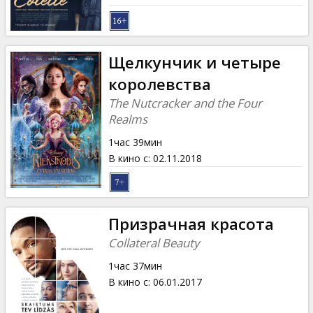
Щелкунчик и четыре
королевства
The Nutcracker and the Four
Realms
1час 39мин
В кино с
:
02.11.2018
Призрачная красота
Collateral Beauty
1час 37мин
В кино с
:
06.01.2017