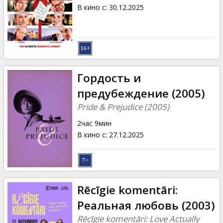
Кинозакуски
В кино с
:
30.12.2025
B2B
Клуб
Гордость и
предубеждение (2005)
Pride & Prejudice (2005)
2час 9мин
В кино с
:
27.12.2025
Rēcīgie komentāri:
Реальная любовь (2003)
Rēcīgie komentāri: Love Actually