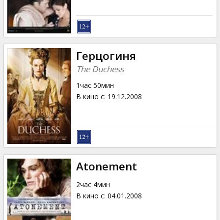
Герцогиня
The Duchess
1час 50мин
В кино с
:
19.12.2008
Atonement
2час 4мин
В кино с
:
04.01.2008