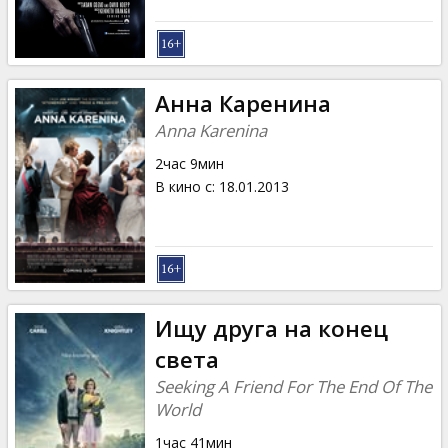
Анна Каренина
Anna Karenina
2час 9мин
В кино с
:
18.01.2013
Ищу друга на конец
света
Seeking A Friend For The End Of The
World
1час 41мин