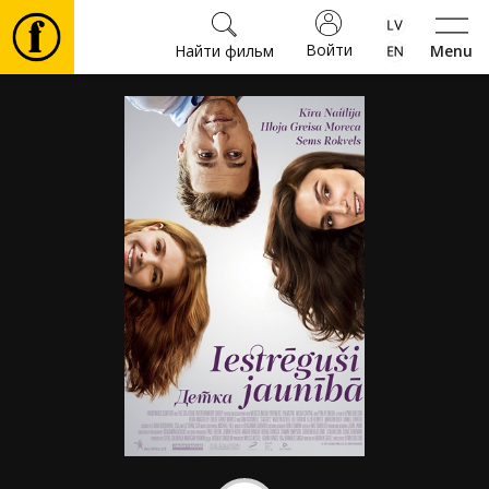
Войти
Найти фильм
Menu
Фильмы
Билеты
Культура
Мероприятия
Новости
Подарки