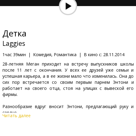
Кинозакуски
B2B
Детка
Клуб
Laggies
1час 39мин
|
Комедия, Романтика
|
В кино с:
28.11.2014
28-летняя Меган приходит на встречу выпускников школы
после 11 лет с окончания. У всех ее друзей уже семьи и
успешная карьера, а в ее жизни мало что изменилась. Она до
сих пор встречается со своим первым парнем Энтони и
работает на своего отца, стоя на улицах с вывеской его
фирмы.
Разнообразие вдруг вносит Энтони, предлагающий руку и
сердце.
Читать далее
То, что каждая девушка ждет с нетерпением, внезапно
повергает героиню в шок.