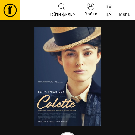
Войти
Найти фильм
Menu
Фильмы
Билеты
Культура
Мероприятия
Новости
Подарки