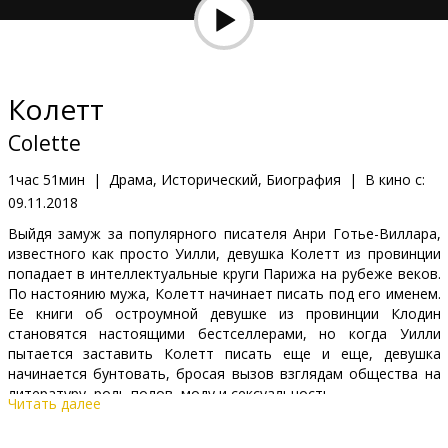
Кинозакуски
B2B
Колетт
Клуб
Colette
1час 51мин
|
Драма, Исторический, Биография
|
В кино с:
09.11.2018
Выйдя замуж за популярного писателя Анри Готье-Виллара,
известного как просто Уилли, девушка Колетт из провинции
попадает в интеллектуальные круги Парижа на рубеже веков.
По настоянию мужа, Колетт начинает писать под его именем.
Ее книги об остроумной девушке из провинции Клодин
становятся настоящими бестселлерами, но когда Уилли
пытается заставить Колетт писать еще и еще, девушка
начинается бунтовать, бросая вызов взглядам общества на
литературу, роль полов, моду и сексуальность.
Читать далее
Фильм на английском языке с субтитрами на латышском и