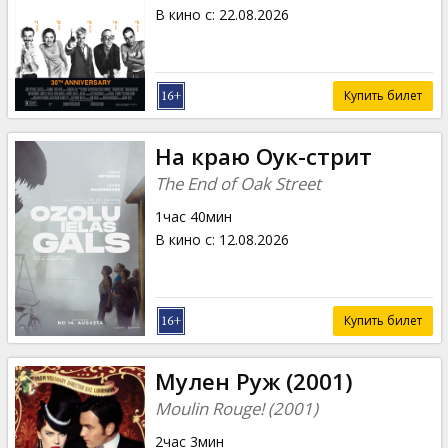
Кинозакуски
В кино с
:
22.08.2026
B2B
Купить билет
Клуб
На краю Оук-стрит
The End of Oak Street
1час 40мин
В кино с
:
12.08.2026
Купить билет
Мулен Руж (2001)
Moulin Rouge! (2001)
2час 3мин