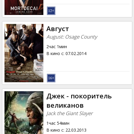
Август
August: Osage County
2час 1мин
В кино с
:
07.02.2014
Джек - покоритель
великанов
Jack the Giant Slayer
1час 54мин
В кино с
:
22.03.2013