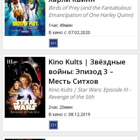
Birds of Prey (and the Fantabulous
Emancipation of One Harley Quinn)
1час 49мин
В кино с
:
07.02.2020
Kino Kults | Звёздные
войны: Эпизод 3 –
Месть Ситхов
Kino Kults | Star Wars: Episode III -
Revenge of the Sith
2час 20мин
В кино с
:
08.12.2019