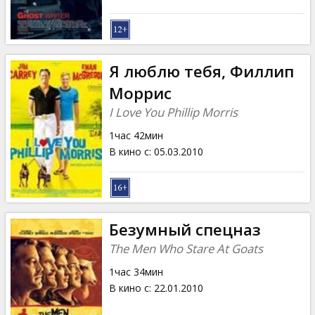
Я люблю тебя, Филлип
Моррис
I Love You Phillip Morris
1час 42мин
В кино с
:
05.03.2010
Безумный спецназ
The Men Who Stare At Goats
1час 34мин
В кино с
:
22.01.2010