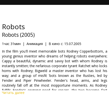
Кинозакуски
B2B
Robots
Клуб
Robots (2005)
1час 31мин
|
Анимация
|
В кино с:
15.07.2005
In the film you'll meet memorable bots Rodney Copperbottom, a
young genius inventor who dreams of helping robots everywhere;
Cappy a beautiful, dynamic and savvy bot with whom Rodney is
instantly smitten; the nefarious corporate tyrant Ratchet who locks
horns with Rodney; Bigweld a master inventor who has lost his
way; and a group of misfit 'bots known as the Rusties, led by
Fender and Piper Pinwheeler. Fender's head, arms, and legs
routinely fall off at the most inopportune moments. As Rodney
fulfills Fender's ongoing need for repairs, the two become fast
Читать далее
friends. Piper is Fender's tomboy kid sister, who surprises
everyone with her determination and strength.