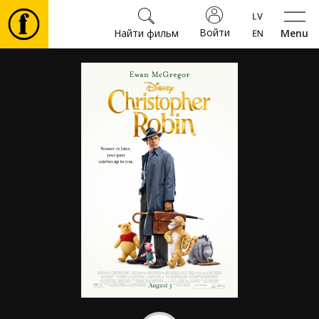
Войти
Найти фильм
Menu
Фильмы
Билеты
Культура
Мероприятия
Новости
Подарки