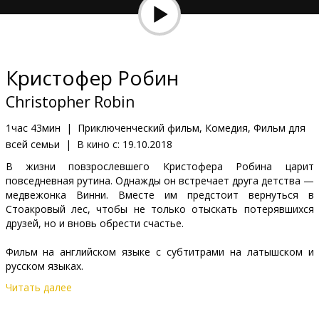
Кинозакуски
B2B
Кристофер Робин
Клуб
Christopher Robin
1час 43мин
|
Приключенческий фильм, Комедия, Фильм для
всей семьи
|
В кино с:
19.10.2018
В жизни повзрослевшего Кристофера Робина царит
повседневная рутина. Однажды он встречает друга детства —
медвежонка Винни. Вместе им предстоит вернуться в
Стоакровый лес, чтобы не только отыскать потерявшихся
друзей, но и вновь обрести счастье.
Фильм на английском языке с субтитрами на латышском и
русском языках.
Читать далее
Дистрибьютор:
Latvian Theatrical Distribution