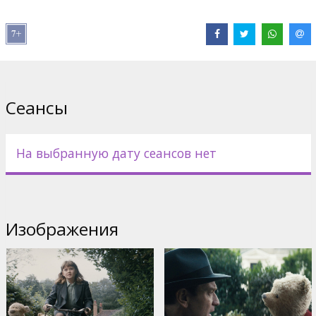
Pежиссер :
Marc Forster
В ролях:
Ewan McGregor
,
Hayley Atwell
,
Toby Jones
,
Jim
Cummings
,
Peter Capaldi
,
Brad Garrett
Сайты:
Facebook
,
IMDB
Сеансы
На выбранную дату сеансов нет
Изображения