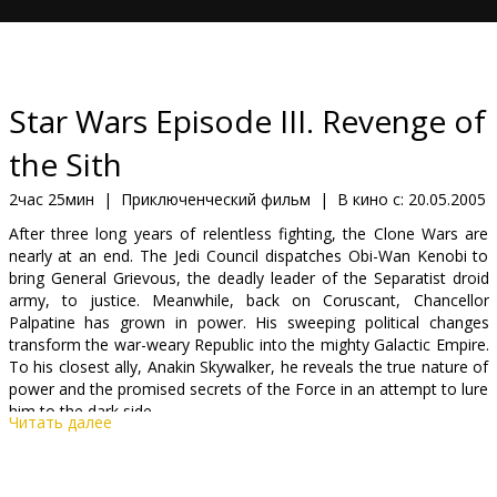
Кинозакуски
B2B
Star Wars Episode III. Revenge of
Клуб
the Sith
2час 25мин
|
Приключенческий фильм
|
В кино с:
20.05.2005
After three long years of relentless fighting, the Clone Wars are
nearly at an end. The Jedi Council dispatches Obi-Wan Kenobi to
bring General Grievous, the deadly leader of the Separatist droid
army, to justice. Meanwhile, back on Coruscant, Chancellor
Palpatine has grown in power. His sweeping political changes
transform the war-weary Republic into the mighty Galactic Empire.
To his closest ally, Anakin Skywalker, he reveals the true nature of
power and the promised secrets of the Force in an attempt to lure
him to the dark side.
Читать далее
Starring: Ewan McGregor, Natalie Portman, Hayden Christensen,
Ian Mcdiarmid, Samuel L. Jackson, Christopher Lee