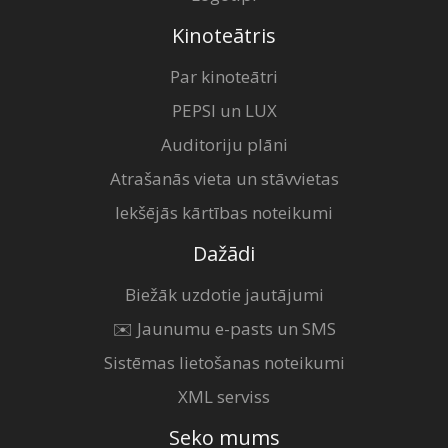
Kinoteātris
Par kinoteātri
PEPSI un LUX
Auditoriju plāni
Atrašanās vieta un stāvvietas
Iekšējās kārtības noteikumi
Dažādi
Biežāk uzdotie jautājumi
✉️ Jaunumu e-pasts un SMS
Sistēmas lietošanas noteikumi
XML serviss
Seko mums