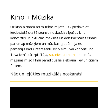
Dāvanu
kartes
Kino + Mūzika
Uzkodas
Uz kino aicinām arī mūzikas mīļotājus - piedāvājot
ierobežotā skaitā seansu noskatīties īpašus kino
B2B
koncertus un aktuālās mākslas un dokumentālās filmas
par un ap mūziķiem un mūzikas grupām. Ja esi
pamanījis kādu interesantu kino filmu vai koncertu no
Kino
Tava iemīļotā izpildītāja,
sazinies ar mums
- un mēs
Klubs
mēģināsim šo filmu parādīt uz lielā ekrāna Tev un citiem
faniem.
Nāc un iejūties muzikālās noskaņās!