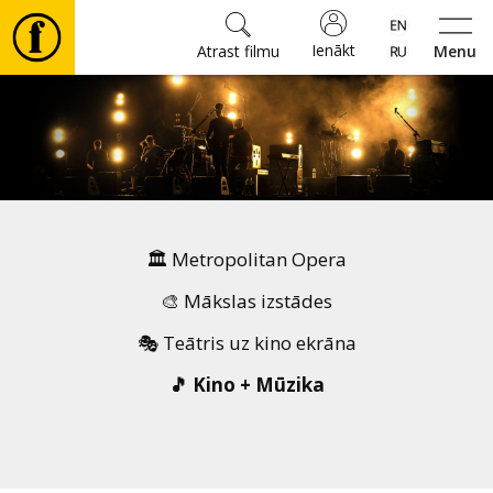
Ienākt
Atrast filmu
Menu
Filmas
🎵
Biļetes
🏛️ Metropolitan Opera
Kultūra
🎨 Mākslas izstādes
🎭 Teātris uz kino ekrāna
Pasākumi
🎵 Kino + Mūzika
Ziņas