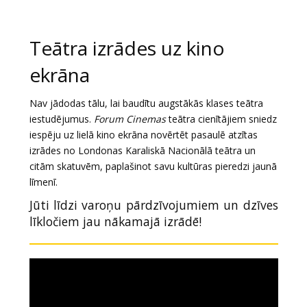
Dāvanu
kartes
Teātra izrādes uz kino
Uzkodas
ekrāna
B2B
Nav jādodas tālu, lai baudītu augstākās klases teātra
iestudējumus.
Forum Cinemas
teātra cienītājiem sniedz
iespēju uz lielā kino ekrāna novērtēt pasaulē atzītas
Kino
izrādes no Londonas Karaliskā Nacionālā teātra un
Klubs
citām skatuvēm, paplašinot savu kultūras pieredzi jaunā
līmenī.
Jūti līdzi varoņu pārdzīvojumiem un dzīves
līkločiem jau nākamajā izrādē!