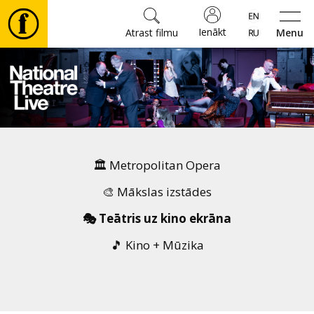
Ienākt
Atrast filmu
Menu
Filmas
🎵
Biļetes
🏛️ Metropolitan Opera
Kultūra
🎨 Mākslas izstādes
🎭 Teātris uz kino ekrāna
Pasākumi
🎵 Kino + Mūzika
Ziņas