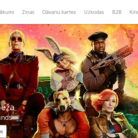
ākumi
Ziņas
Dāvanu kartes
Uzkodas
B2B
Kin
beža
ands
is