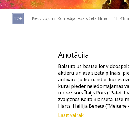
Dāvanu
kartes
Piedzīvojumi, Komēdija, Asa sižeta filma
1h 41m
Uzkodas
B2B
Anotācija
Kino
Balstīta uz bestseller videospēl
Klubs
aktieru un asa sižeta pilnais, p
antivaroņu komandai, kuras uz
kurai pieder neiedomājamas var
un režisors Īlaijs Rots (“Pateic
zvaigznes Keita Blanšeta, Džeimi
Hārts, Heilija Beneta (“Meitene v
Lasīt vairāk
Filma angļu valodā ar subtitrie