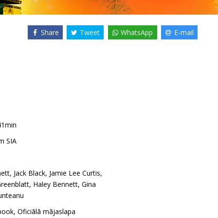
Share
Tweet
WhatsApp
E-mail
41min
m SIA
ett
,
Jack Black
,
Jamie Lee Curtis
,
Greenblatt
,
Haley Bennett
,
Gina
unteanu
book
,
Oficiālā mājaslapa