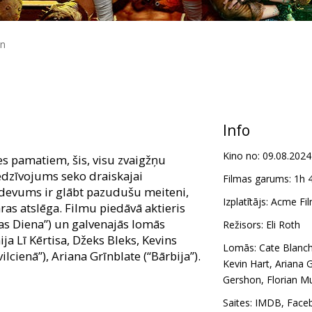
in
Info
Kino no:
09.08.2024
es pamatiem, šis, visu zvaigžņu
iedzīvojums seko draiskajai
Filmas garums:
1h 
devums ir glābt pazudušu meiteni,
Izplatītājs:
Acme Fil
as atslēga. Filmu piedāvā aktieris
ības Diena”) un galvenajās lomās
Režisors:
Eli Roth
ja Lī Kērtisa, Džeks Bleks, Kevins
Lomās:
Cate Blanch
ilcienā”), Ariana Grīnblate (“Bārbija”).
Kevin Hart
,
Ariana 
Gershon
,
Florian M
m latviešu un krievu valodā.
Saites:
IMDB
,
Face