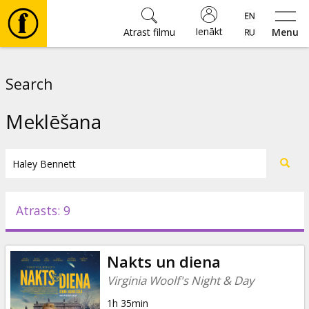
Ienākt
Atrast filmu
Menu
Filmas
Search
🎵
Meklēšana
Biļetes
Kultūra
Atrasts: 9
Pasākumi
Nakts un diena
Ziņas
Virginia Woolf's Night & Day
1h 35min