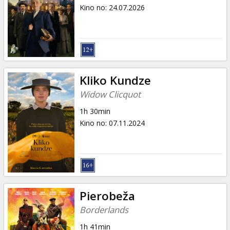
Dāvanu
Kino no
:
24.07.2026
kartes
Uzkodas
B2B
Kliko Kundze
Widow Clicquot
Kino
1h 30min
Klubs
Kino no
:
07.11.2024
Pierobeža
Borderlands
1h 41min