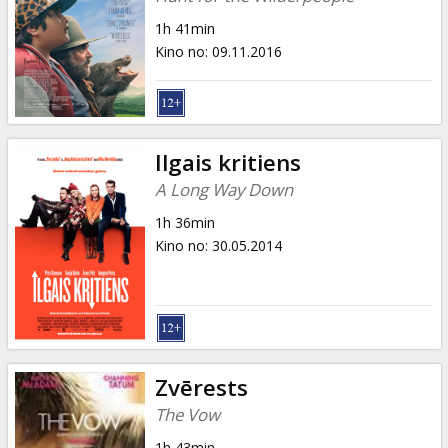
1h 41min
Kino no
:
09.11.2016
Ilgais kritiens
A Long Way Down
1h 36min
Kino no
:
30.05.2014
Zvērests
The Vow
1h 43min