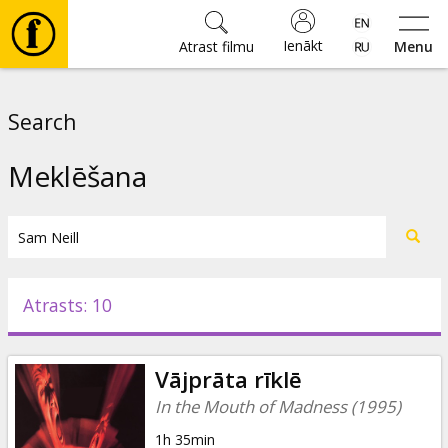
Ienākt
Atrast filmu
Menu
Filmas
Search
🎵
Meklēšana
Biļetes
Kultūra
Atrasts: 10
Pasākumi
Vājprāta rīklē
Ziņas
In the Mouth of Madness (1995)
1h 35min