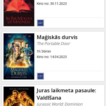
Dāvanu
Kino no
:
30.11.2023
kartes
Uzkodas
B2B
Maģiskās durvis
The Portable Door
Kino
1h 56min
Klubs
Kino no
:
14.04.2023
Juras laikmeta pasaule:
Valdīšana
Jurassic World: Dominion