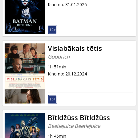
Dāvanu
Kino no
:
31.01.2026
kartes
Uzkodas
B2B
Vislabākais tētis
Goodrich
Kino
1h 51min
Klubs
Kino no
:
20.12.2024
Bītldžūss Bītldžūss
Beetlejuice Beetlejuice
1h 45min