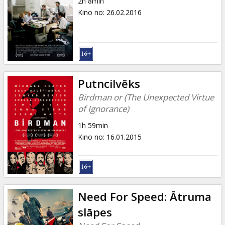
2h 8min
Kino no
:
26.02.2016
Putncilvēks
Birdman or (The Unexpected Virtue
of Ignorance)
1h 59min
Kino no
:
16.01.2015
Need For Speed: Ātruma
slāpes