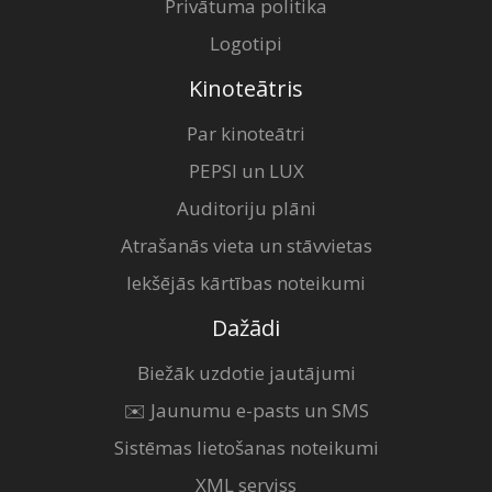
Privātuma politika
Logotipi
Kinoteātris
Par kinoteātri
PEPSI un LUX
Auditoriju plāni
Atrašanās vieta un stāvvietas
Iekšējās kārtības noteikumi
Dažādi
Biežāk uzdotie jautājumi
✉️ Jaunumu e-pasts un SMS
Sistēmas lietošanas noteikumi
XML serviss