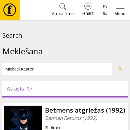
Ienākt
Atrast filmu
Menu
Filmas
Search
🎵
Meklēšana
Biļetes
Kultūra
Atrasts: 17
Pasākumi
Betmens atgriežas (1992)
Ziņas
Batman Returns (1992)
2h 6min