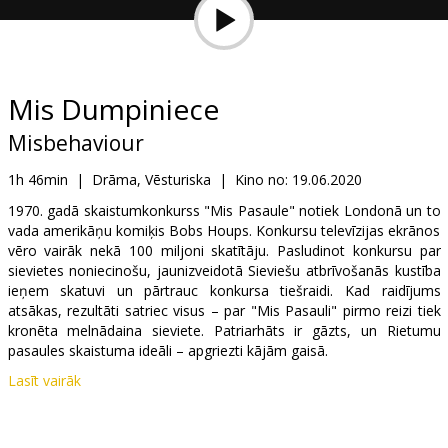
Dāvanu
kartes
Uzkodas
Mis Dumpiniece
Misbehaviour
B2B
1h 46min
|
Drāma, Vēsturiska
|
Kino no:
19.06.2020
Kino
1970. gadā skaistumkonkurss "Mis Pasaule" notiek Londonā un to
vada amerikāņu komiķis Bobs Houps. Konkursu televīzijas ekrānos
Klubs
vēro vairāk nekā 100 miljoni skatītāju. Pasludinot konkursu par
sievietes noniecinošu, jaunizveidotā Sieviešu atbrīvošanās kustība
ieņem skatuvi un pārtrauc konkursa tiešraidi. Kad raidījums
atsākas, rezultāti satriec visus – par "Mis Pasauli" pirmo reizi tiek
kronēta melnādaina sieviete. Patriarhāts ir gāzts, un Rietumu
pasaules skaistuma ideāli – apgriezti kājām gaisā.
Lasīt vairāk
Filma angļu valodā ar subtitriem latviešu un krievu valodā.