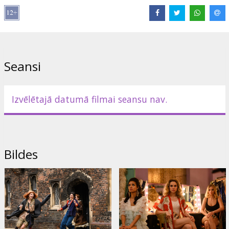
Izplatītājs:
Acme Film SIA
Režisors:
Philippa Lowthorpe
Lomās:
Keira Knightley
,
Gugu Mbatha-Raw
,
Jessie Buckley
,
Keeley
Hawes
,
Lesley Manville
,
Rhys Ifans
,
Greg Kinnear
Saites:
IMDB
,
Facebook
Seansi
Izvēlētajā datumā filmai seansu nav.
Bildes