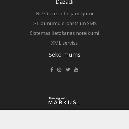
Dažādi
Biežāk uzdotie jautājumi
✉️ Jaunumu e-pasts un SMS
Sistēmas lietošanas noteikumi
XML serviss
Seko mums