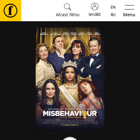
Ienākt
Atrast filmu
Menu
Filmas
🎵
Biļetes
Kultūra
Pasākumi
Ziņas