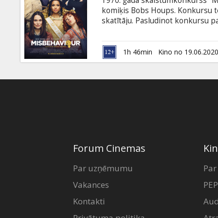
1970. gadā skaistumkonkurss "M
Dāvanu
komiķis Bobs Houps. Konkursu te
kartes
skatītāju. Pasludinot konkursu pa
atbrīvošanās kustība ieņem skatu
atsākas, rezultāti satriec visus –
Uzkodas
melnādaina sieviete. Patriarhāts 
1h 46min
Kino no 19.06.202
apgriezti kājām gaisā. Filma angļ
B2B
Kino
Klubs
Forum Cinemas
Kin
Par uzņēmumu
Par
Vakances
PEP
Kontakti
Aud
Privātuma politika
Atr