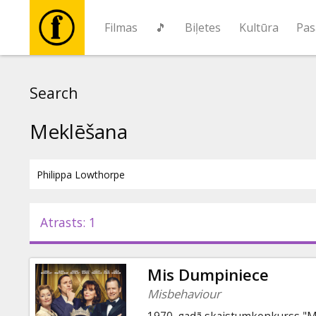
Filmas
🎵
Biļetes
Kultūra
Pas
Filmas
Search
🎵
Meklēšana
Biļetes
Kultūra
Atrasts: 1
Pasākumi
Mis Dumpiniece
Ziņas
Misbehaviour