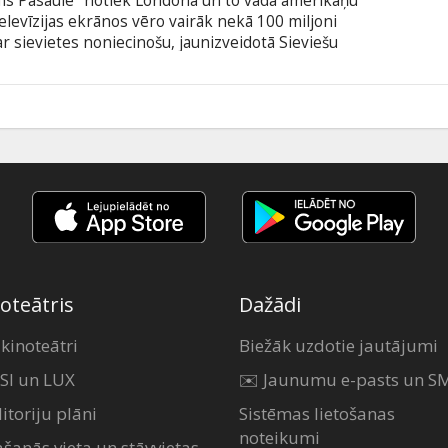
is Pasaule" notiek Londonā un to vada amerikāņu
levīzijas ekrānos vēro vairāk nekā 100 miljoni
r sievietes noniecinošu, jaunizveidotā Sieviešu
vi un pārtrauc konkursa tiešraidi. Kad raidījums
 par "Mis Pasauli" pirmo reizi tiek kronēta
ir gāzts, un Rietumu pasaules skaistuma ideāli –
0
u valodā ar subtitriem latviešu un krievu valodā.
oteātris
Dažādi
 kinoteātri
Biežāk uzdotie jautājumi
SI un LUX
✉️ Jaunumu e-pasts un S
itoriju plāni
Sistēmas lietošanas
noteikumi
ašanās vieta un stāvvietas