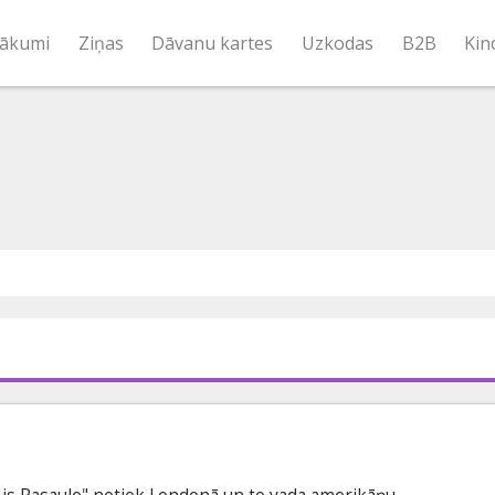
ākumi
Ziņas
Dāvanu kartes
Uzkodas
B2B
Kin