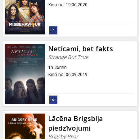
Dāvanu
Kino no
:
19.06.2020
kartes
Uzkodas
B2B
Neticami, bet fakts
Strange But True
Kino
1h 36min
Klubs
Kino no
:
06.09.2019
Lācēna Brigsbija
piedzīvojumi
Brigsby Bear