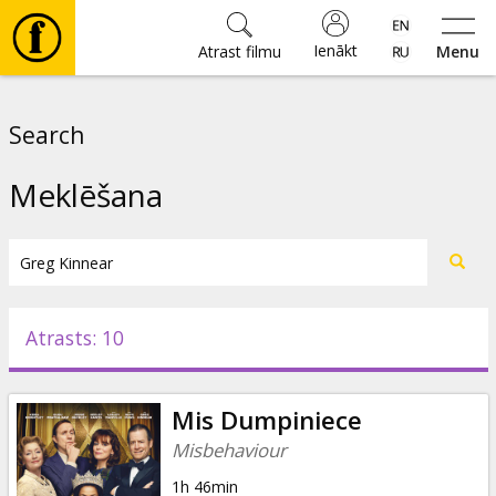
Ienākt
Atrast filmu
Menu
Filmas
Search
🎵
Meklēšana
Biļetes
Kultūra
Atrasts: 10
Pasākumi
Mis Dumpiniece
Ziņas
Misbehaviour
1h 46min