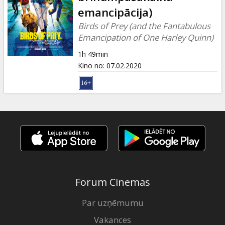
Dāvanu
emancipācija)
kartes
Birds of Prey (and the Fantabulous
Emancipation of One Harley Quinn)
Uzkodas
1h 49min
Kino no
:
07.02.2020
B2B
Kino
Klubs
Forum Cinemas
Par uzņēmumu
Vakances