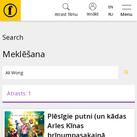
Ienākt
Atrast filmu
Menu
Filmas
Search
🎵
Meklēšana
Biļetes
Kultūra
Atrasts: 1
Pasākumi
Plēsīgie putni (un kādas
Ziņas
Arles Kīnas
brīnumpasakainā