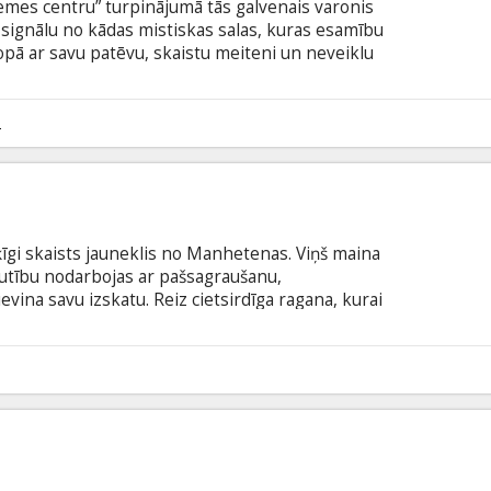
emes centru” turpinājumā tās galvenais varonis
ignālu no kādas mistiskas salas, kuras esamību
 Kopā ar savu patēvu, skaistu meiteni un neveiklu
klēt Žila Verna un citu autoru darbos aprakstīto
m izdodas atrast Noslēpumu salu, uz kuras atrodas
, un uz kuras kukaiņi un ķirzakas ir gigantiskas, bet
2
iem ir tikai divas dienas, lai izglābtos, jo sala draud
šķīgi skaists jauneklis no Manhetenas. Viņš maina
rautību nodarbojas ar pašsagraušanu,
vina savu izskatu. Reiz cietsirdīga ragana, kurai
ipi, uzlika viņam lāstu un pārvērta par ļoti neglītu
pējīgs iekarot meitenes uzmanību. Viņam tika dots
 to vienīgo, kura iemīlēs viņu tādu, kāds viņš ir.
1
s, un viss atgriezīsies savās vietās.