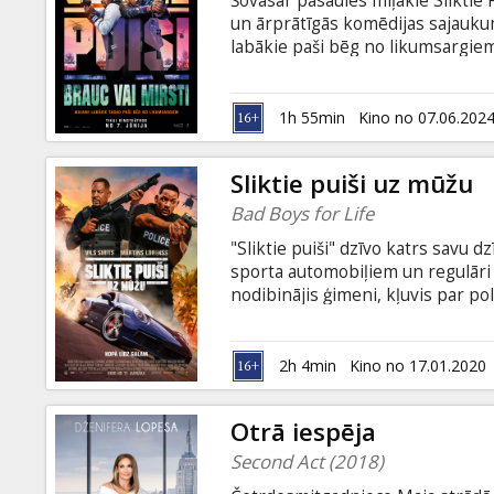
Šovasar pasaules mīļākie Sliktie P
Dāvanu
un ārprātīgās komēdijas sajaukum
kartes
labākie paši bēg no likumsargiem.
“Vīri Melnā” filmas), Martins Lore
un Vanesa Hadžensa (“Vidusskola
Uzkodas
Filma angļu valodā ar subtitriem 
1h 55min
Kino no 07.06.202
B2B
Sliktie puiši uz mūžu
Bad Boys for Life
Kino
"Sliktie puiši" dzīvo katrs savu 
Klubs
sporta automobiļiem un regulāri 
nodibinājis ģimeni, kļuvis par po
pensionēšanos. Taču, kad pēc Ma
leģendārais duets, atceroties sav
atkal apvienojas, lai veiktu vēl v
2h 4min
Kino no 17.01.2020
subtitriem latviešu un krievu val
Otrā iespēja
Second Act (2018)