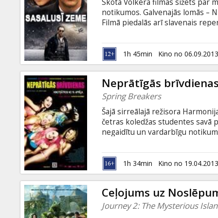
Skota Volkera filmas sižets par m
notikumos. Galvenajās lomās – N
Filmā piedalās arī slavenais repe
Maniaks Roberts Hansens (Dž. Kj
gados un tiek turēts aizdomās pa
upurus Aļaskas savvaļā, vēroja t
1h 45min
Kino no 06.09.201
dzīvoja kā gluži parasts cilvēks 
krietns mednieks.
Neprātīgās brīvdiena
Spring Breakers
Šajā sirreālajā režisora Harmonij
četras koledžas studentes savā p
negaidītu un vardarbīgu notikumu
gangsteri. Palikušas bez naudas u
izklaidētos un baudītu sauli, Ken
Kotija (Reičela Korīna) nozog ma
1h 34min
Kino no 19.04.201
vietējo ēstuvi un dodas uz dienv
Feitu (Selēna Gomesa).
Ceļojums uz Noslēpum
Journey 2: The Mysterious Isla