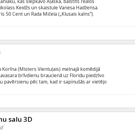
aniaku, kas slepkavo Aļaskā, balstīts reālos
ikolass Keidžs un skaistule Vanesa Hadžensa.
ris 50 Cent un Rada Mičela („Klusais kalns”).
ūsaks) savus noziegumus pastrādāja XX gs. 80.
r 20 sieviešu noslepkavošanu. Viņš aizveda savus
os un pēc tam medīja kā dzīvniekus. Maniaks
3
– bija kārtīgs ģimenes tēvs, ceptuves īpašnieks un
s
a Korīna (Misters Vientuļais) melnajā komēdijā
avasara brīvdienu braucienā uz Floridu piedzīvo
 pavērsienu pēc tam, kad ir sapinušās ar vietējo
n vienas, kamēr kursa biedri dodas uz Floridu, lai
dija (Vanesa Hadžensa), Brita (Ešlija Bensona) un
šīnu, piedraudot ar plastmasas pistolēm, aplaupa
3
idiem kopā ar savu dedzīgi dievbijīgo draudzeni
u salu 3D
nd