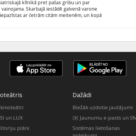
iatriskajā klīnikā pret pašas gribu un par
 vainojama. Skarbajā iestādē galvenā varone
a iepazīstas ar četrām citām meitenēm, un kopā
 lai izlauztos brīvībā. Draudzenēm nākas izmantot
n paņēmienus, lai atrastu piecus noslēpumainus
1
oteātris
Dažādi
 kinoteātri
Biežāk uzdotie jautājumi
SI un LUX
✉️ Jaunumu e-pasts un S
itoriju plāni
Sistēmas lietošanas
noteikumi