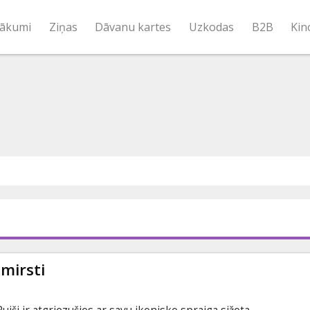
ākumi
Ziņas
Dāvanu kartes
Uzkodas
B2B
Kin
 mirsti