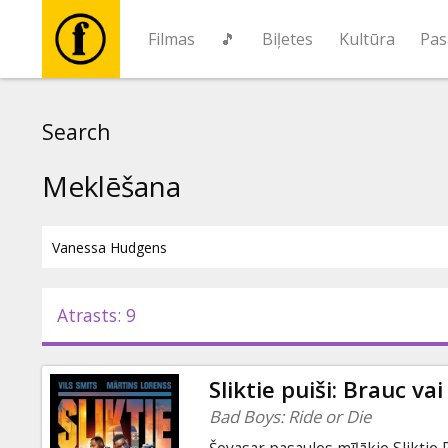
Filmas
🎵
Biļetes
Kultūra
Pas
Filmas
Search
🎵
Meklēšana
Biļetes
Kultūra
Atrasts: 9
Pasākumi
Sliktie puiši: Brauc vai
Ziņas
Bad Boys: Ride or Die