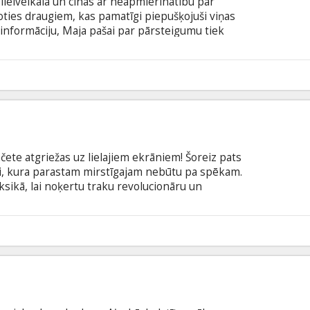
ielveikalā un cīnās ar neapmierinātību par
oties draugiem, kas pamatīgi piepušķojuši viņas
informāciju, Maja pašai par pārsteigumu tiek
ņēmumā. Nu viņa ir apņēmības pilna pierādīt
gudrība ir ne mazāk vērtīga par grāmatu gudrībām.
latviešu un krievu valodā.
8
čete atgriežas uz lielajiem ekrāniem! Šoreiz pats
ai, kura parastam mirstīgajam nebūtu pa spēkam.
ikā, lai noķertu traku revolucionāru un
rgojas ar ieročiem un lolo sapni uzsākt postošu
t tuvojošos globālo haosu! Režisora Roberta
pinājumā galvenās lomas atveido Denijs Treho,
3
sika Alba, Sofija Vergara, Čārlijs Šīns, Antonio