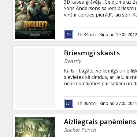
3D kases grāvēja „Ceļojums uz Z
Šons Andersons saņem briesmu s
viņš ir centies pierādīt jau sen.
helikoptera pilotu viņš dodas me
brīnumaino salu. Filmas varoņie
Atlantīda, lavas vietā plūst zelts
1h 34min
Kino no 10.02.201
ziloņi ir klēpja sunīšu izmērā. Viņ
nogrimt...
Briesmīgi skaists
Beastly
Kails - bagāts, veiksmīgs un elli
sievietes kā cimdus, ar lielu aiz
neaizdomājoties par sekām un die
piemita ļoti stingri morāles princ
un nelaimīgu cilvēku, kurš nav s
gads laika, lai mainītos un atrastu
1h 36min
Kino no 27.05.201
Tikai tad ļaunā burvestība beigsie
Aizliegtais paņēmiens
Sucker Punch