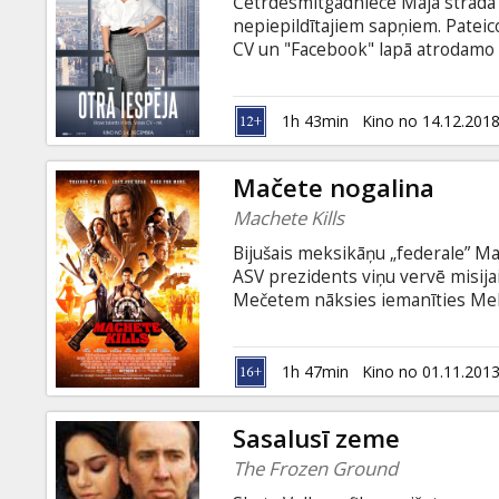
Četrdesmitgadniece Maja strādā l
nepiepildītajiem sapņiem. Pateic
CV un "Facebook" lapā atrodamo 
pieņemta darbā kādā prestižā uz
izglītotajiem ļaudīm, ka dzīves 
Filma angļu valodā ar subtitriem 
1h 43min
Kino no 14.12.201
Mačete nogalina
Machete Kills
Bijušais meksikāņu „federale” Ma
ASV prezidents viņu vervē misij
Mečetem nāksies iemanīties Meks
ekscentrisku miljardieri, kurš ti
karu. Un tikai Mačete var novērs
Rodrigeza kulta grāvējfilmas tur
1h 47min
Kino no 01.11.201
Lēdija Gāga, Mišela Rodrigeza, Dže
Banderass, Mels Gibsons un citi.
Sasalusī zeme
The Frozen Ground