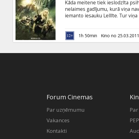
Kāda meitene tiek ieslodzīta psih
nelaimes gadījumu, kurā viņa nav
iemanto iesauku Lellīte. Tur viņ
viņas uzsāk elpu aizraujošu cīņu,
savu iztēli, dažādākos ieročus u
priekšmetus – brīvības atslēgas.
1h 50min
Kino no 25.03.201
Forum Cinemas
Kin
Par uzņēmumu
Par
Vakances
PEP
Kontakti
Aud