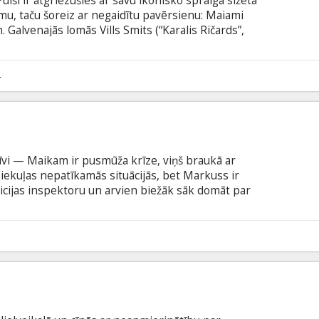
uiši ir atgriezušies ar savu ikonisko spraiga sižeta
u, taču šoreiz ar negaidītu pavērsienu: Maiami
 Galvenajās lomās Vills Smits (“Karalis Ričards”,
nss (“Lielās mammas māja”, “Sliktie Puiši” filmas)
s Mūzikls" filmas, "Ceļojums uz Noslēpumu salu").
latviešu un krievu valodā.
4
dzīvi — Maikam ir pusmūža krīze, viņš braukā ar
iekuļas nepatīkamās situācijās, bet Markuss ir
licijas inspektoru un arvien biežāk sāk domāt par
ika dzīvības sāk tīkot noslēpumaini noziedznieki,
u nesalaužamo zvērestu – "sliktie puiši uz mūžu" –
ienu bīstamu misiju. Filma angļu valodā ar
odā.