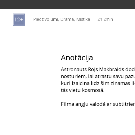
Dāvanu
kartes
Piedzīvojumi, Drāma, Mistika
2h 2min
Uzkodas
B2B
Anotācija
Kino
Astronauts Rojs Makbraids dodā
Klubs
nostūriem, lai atrastu savu pa
kuri izaicina līdz šim zināmās l
tās vietu kosmosā.
Filma angļu valodā ar subtitrie