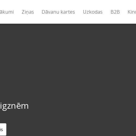
ākumi
Ziņas
Dāvanu kartes
Uzkodas
B2B
Kin
aigznēm
a
is