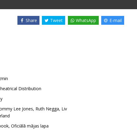
Share
Tweet
WhatsApp
E-mail
2min
heatrical Distribution
ay
ommy Lee Jones
,
Ruth Negga
,
Liv
rland
book
,
Oficiālā mājas lapa