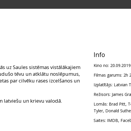
Info
Kino no:
20.09.2019
s uz Saules sistēmas vistālākajiem
zudušo tēvu un atklātu noslēpumus,
Filmas garums:
2h 
ietas par cilvēku rases izcelšanos un
Izplatītājs:
Latvian T
Režisors:
James Gr
m latviešu un krievu valodā.
Lomās:
Brad Pitt
,
T
Tyler
,
Donald Suthe
Saites:
IMDB
,
Face