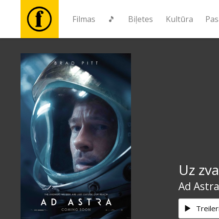
Filmas
🎵
Biļetes
Kultūra
Pas
Filmas
🎵
Biļetes
Kultūra
Uz zv
Pasākumi
Ad Astr
Ziņas
Treiler