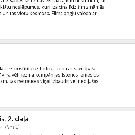
uz Saules sistēmas vistālākajiem nostūriem, lai
klātu noslēpumus, kuri izaicina līdz šim zināmās
os un tās vietu kosmosā. Filma angļu valodā ar
odā.
 tiek nosūtīta uz Indiju - zemi ar savu īpašo
rī viņa vēl nezina kompānijas īstenos iemeslus
, tas netraucēs viņai izbaudīt vēl nebijušas
urvību un atrast savu mīlestību. Filma angļu valodā
alodā.
7
s. 2. daļa
- Part 2