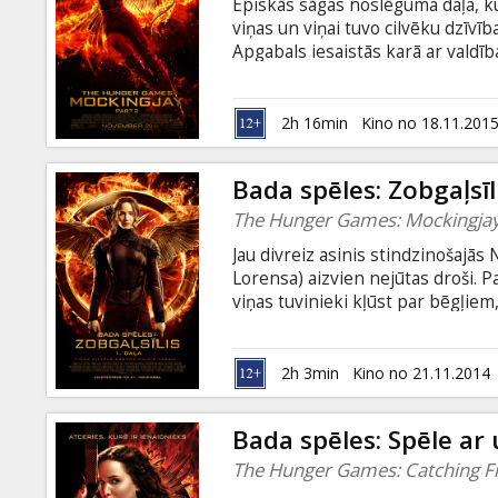
Episkās sāgas noslēguma daļa, kur
viņas un viņai tuvo cilvēku dzīvī
Apgabals iesaistās karā ar valdī
iesaistās uzdevumā, kura mērķis 
uzvarai ir rūgta garša un Katni
lamatas Bada Spēļu arēnā. Filma a
2h 16min
Kino no 18.11.201
valodā.
Bada spēles: Zobgaļsīli
The Hunger Games: Mockingjay 
Jau divreiz asinis stindzinošajās
Lorensa) aizvien nejūtas droši. P
viņas tuvinieki kļūst par bēgļiem,
par Zobgaļsīļa dziesminieci uzska
Nemierus rada arī pēc traģiskajā
Pits (aktieris Džošs Hačersons). 
2h 3min
Kino no 21.11.2014
Bada spēles: Spēle ar
The Hunger Games: Catching Fi