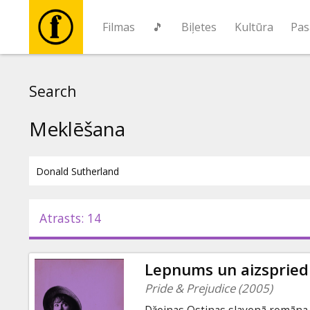
Filmas
🎵
Biļetes
Kultūra
Pas
Filmas
Search
🎵
Meklēšana
Biļetes
Kultūra
Atrasts: 14
Pasākumi
Lepnums un aizspried
Ziņas
Pride & Prejudice (2005)