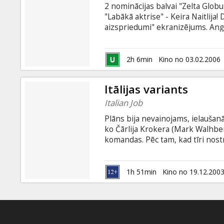
2 nominācijas balvai "Zelta Globu
"Labākā aktrise" - Keira Naitlij
aizspriedumi" ekranizējums. Angl
Elizabete, Džeina, Lidija, Mērija 
savu galveno uzdevumu uzskata a
nākotni. Savukārt enerģiskā un in
2h 6min
Kino no 03.02.2006
vairāk un savos centienos jūt arī 
Itālijas variants
Italian Job
Plāns bija nevainojams, ielaušanā
ko Čārlija Krokera (Mark Walhber
komandas. Pēc tam, kad tīri nostr
apsargātas mājas Venēcijā, Čārlij
(Edward Norton), datorģēnijs Lai
(Jason Statham), sprāgstvielu ek
1h 51min
Kino no 19.12.200
veterāns Džons Bridžers (Donald 
viens no viņiem.