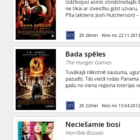
Izdzīvojusi asinis stindzinošajās
ne tikai ar izveicību gūst uzvaru, 
Pīta (aktieris Josh Hutcherson) 
spēļu čempioni ātri vien dodas 
apgabaliem, ko pārvalda despotis
Sutherland). Diemžēl, kaut arī ofic
2h 26min
Kino no 22.11.201
iepriecina ne visus.
Bada spēles
The Hunger Games
Tuvākajā nākotnē sausuma, ugun
pazudīs. Tās vietā rodas Panama – 
gadu no viena reģiona loterijas ve
spēlēs. Daļēji izklaides dēļ, bet 
vēstures dēļ‚ šī spēle tiek transl
iznīcināt savus pretiniekus – šajā
2h 22min
Kino no 13.04.201
Neciešamie bosi
Horrible Bosses