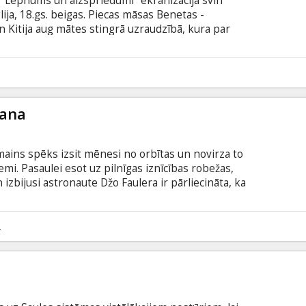
"Lepnums un aizspriedumi" ekranizācija svin
lija, 18.gs. beigas. Piecas māsas Benetas -
un Kitija aug mātes stingrā uzraudzībā, kura par
trast meitām preciniekus un nodrošināt viņu
teliģentā Elizabete tiecas dzīvē sasniegt ko
 tēva atbalstu. Pavisam drīz Elizabete nejauši
lājas - snobisko Dārsija kungu... Filma angļu valodā
alodā.
šana
ains spēks izsit mēnesi no orbītas un novirza to
mi. Pasaulei esot uz pilnīgas iznīcības robežas,
zbijusi astronaute Džo Faulera ir pārliecināta, ka
tu glābt mūs visus – bet viņai notic tikai kāds viņas
ns Hārpers un konspirāciju teoriju autors K.S.
dosies neiespējamā pēdējās iespējas misijā
2
btitriem latviešu un krievu valodā.