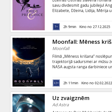
Džeinas Ostinas slavenā romāna 
Dāvanu
savu divdesmit gadu jubileju! Ang
kartes
Elizabete, Džeina, Lidija, Mērija 
savu galveno uzdevumu uzskata a
nākotni. Savukārt enerģiskā un in
Uzkodas
vairāk un savos centienos jūt arī
2h 9min
Kino no 27.12.2025
sastop pievilcīgo un - kā drīz atk
ar subtitriem latviešu un krievu v
B2B
Moonfall: Mēness kri
Moonfall
Kino
Filmā „Mēness krišana” noslēpum
Klubs
trajektorijā sadursmei ar mūsu ze
NASA augsta ranga darbiniece un i
viņas rokās ir atslēga, ar ko varē
bijušais kolēģis astronauts Braia
Hausmens. Šie negaidītie varoņi 
2h 11min
Kino no 02.02.202
kosmosā. Filma angļu valodā ar su
Uz zvaigznēm
Ad Astra