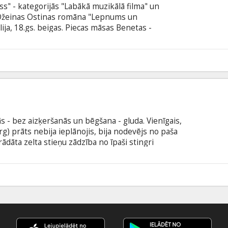
ss" - kategorijās "Labākā muzikālā filma" un
a! Džeinas Ostinas romāna "Lepnums un
ija, 18.gs. beigas. Piecas māsas Benetas -
un Kitija aug mātes stingrā uzraudzībā, kura par
trast meitām preciniekus un nodrošināt viņu
teliģentā Elizabete tiecas dzīvē sasniegt ko
tēva atbalstu.
s - bez aizķeršanās un bēgšana - gluda. Vienīgais,
g) prāts nebija ieplānojis, bija nodevējs no paša
ādāta zelta stieņu zādzība no īpaši stingri
s un viņa komandas biedri - savs cilvēks Stīvs
ls (Seth Green), auto spečuks Pievilcīgais Robs
sperts Kreisā Auss (Mos Def) un seifu uzlaušanas
3
Sutherland) nespēj vien noticēt, ka krāpnieks ir