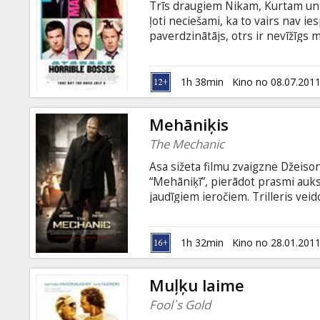
Trīs draugiem Nikam, Kurtam un D
ļoti neciešami, ka to vairs nav ie
paverdzinātājs, otrs ir nevīžīgs m
pavedina savus padotos. Pamest d
viņi dodas pēc „profesionālas” pa
neciešamajiem priekšniekiem uz 
1h 38min
Kino no 08.07.201
Mehāniķis
The Mechanic
Asa sižeta filmu zvaigzne Džeisons
“Mehāniķī”, pierādot prasmi aukst
jaudīgiem ieročiem. Trilleris ve
kurā galveno lomu spēlēja lietuv
Ja jums nepieciešams “ko nokārtot
1h 32min
Kino no 28.01.201
Muļķu laime
Fool`s Gold