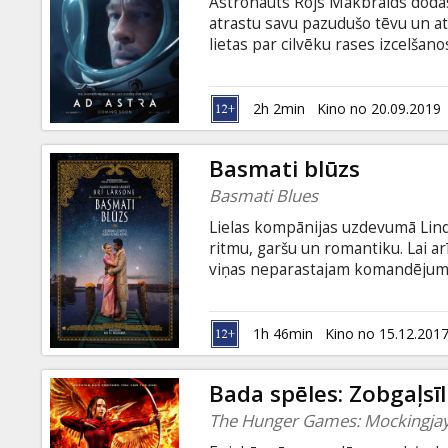
Astronauts Rojs Makbraids dodās 
atrastu savu pazudušo tēvu un at
lietas par cilvēku rases izcelšan
subtitriem latviešu un krievu val
2h 2min
Kino no 20.09.2019
Basmati blūzs
Basmati Blues
Lielas kompānijas uzdevumā Linda
ritmu, garšu un romantiku. Lai a
viņas neparastajam komandējumam
emocijas, iepazīties ar Indijas b
ar subtitriem latviešu un krievu v
1h 46min
Kino no 15.12.201
Bada spēles: Zobgaļsīli
The Hunger Games: Mockingjay 