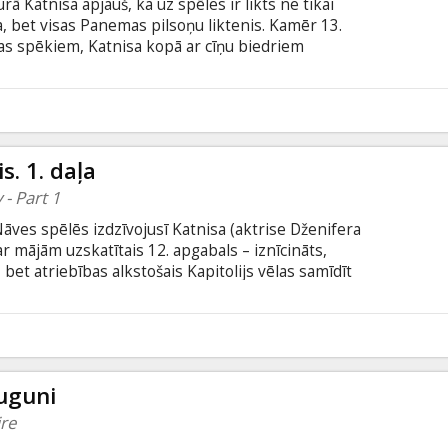
ā Katnisa apjauš, ka uz spēles ir likts ne tikai
ba, bet visas Panemas pilsoņu liktenis. Kamēr 13.
bas spēkiem, Katnisa kopā ar cīņu biedriem
ir likvidēt prezidentu Snovu. Taču dumpinieku
su gaida daudz nopietnāks pārbaudījums nekā
ngļu valodā ar subtitriem latviešu un krievu
5
s. 1. daļa
- Part 1
 Nāves spēlēs izdzīvojusī Katnisa (aktrise Dženifera
ar mājām uzskatītais 12. apgabals – iznīcināts,
 bet atriebības alkstošais Kapitolijs vēlas samīdīt
tīto pusaudzi, kas atbildīga par nemieriem valstī.
m 74. Nāves spēlēm par Kapitolija ķīlu kļuvušais
Ciešanu novārdzinātā puiša liktenis nav skaidrs...
 uguni
re