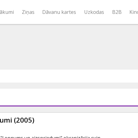
ākumi
Ziņas
Dāvanu kartes
Uzkodas
B2B
Kin
umi (2005)