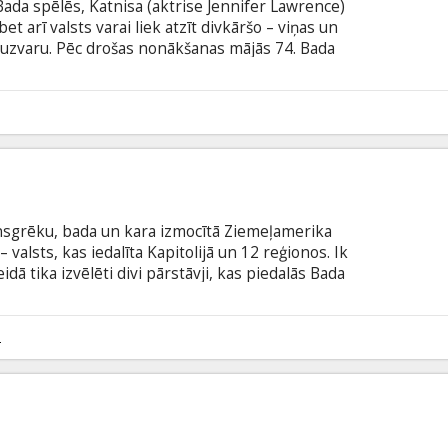
 Bada spēlēs, Katnisa (aktrise Jennifer Lawrence)
bet arī valsts varai liek atzīt divkāršo – viņas un
– uzvaru. Pēc drošas nonākšanas mājās 74. Bada
Uzvarētāju tūrē uz divpadsmit Panamas
kais Kapitolija prezidents Snovs (aktieris Donald
iāli atzīta, bet ar atjautību izcīnītā uzvara
3
sgrēku, bada un kara izmocītā Ziemeļamerika
valsts, kas iedalīta Kapitolijā un 12 reģionos. Ik
idā tika izvēlēti divi pārstāvji, kas piedalās Bada
daļēji arī bargajā verdzībā pakļautā reģiona
ēta visā Panamā. 24 spēles dalībnieki ir spiesti
 spēlē noraugās visi valsts iedzīvotāji.
2