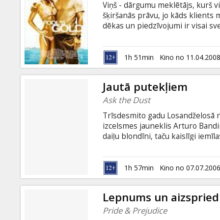
Viņš - dārgumu meklētājs, kurš 
šķiršanās prāvu, jo kāds klients 
dēkas un piedzīvojumi ir visai sv
kārtību ģimenē - tas arī bija galv
uzietas pēdas vairākus gadsimtus 
viņiem sanāk nejauši apvienoties
1h 51min
Kino no 11.04.200
piedzīvojumos ceļā uz bagātību a
Jautā putekļiem
Ask the Dust
Trīsdesmito gadu Losandželosā no
izcelsmes jauneklis Arturo Bandi
daiļu blondīni, taču kaislīgi iemī
savukārt bija cerējusi apprecētie
izcelsmi. Par spīti sabiedrības n
saviem sapņiem... Roberta Tauna
1h 57min
Kino no 07.07.200
galvenās lomas atveido Kolins Fa
Lepnums un aizsprie
Pride & Prejudice