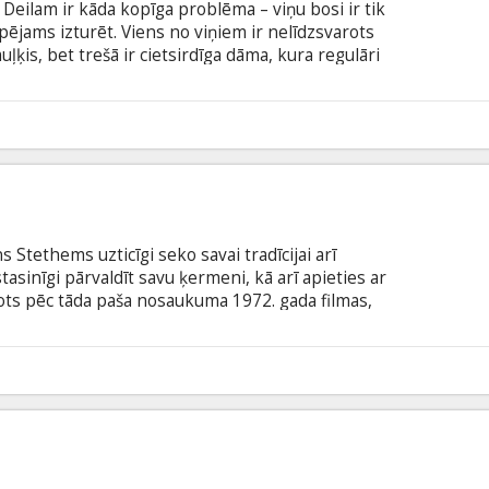
eilam ir kāda kopīga problēma – viņu bosi ir tik
spējams izturēt. Viens no viņiem ir nelīdzsvarots
uļķis, bet trešā ir cietsirdīga dāma, kura regulāri
arbu draugi negrasās, jo ir jāpelna nauda, tādēļ
līdzības ar pārdrošu plānu – tikt vaļā no
visiem laikiem.
1
 Stethems uzticīgi seko savai tradīcijai arī
asinīgi pārvaldīt savu ķermeni, kā arī apieties ar
idots pēc tāda paša nosaukuma 1972. gada filmas,
iešu izcelsmes Holivudas aktieris Čārlzs Bronsons.
”, zvaniet Arturam...
1