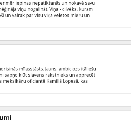
vienmēr iepinas nepatikšanās un nokavē savu
mēģināja viņu nogalināt. Viņa - cilvēks, kuram
eši un vairāk par visu viņa vēlētos mieru un
enais šķiršanās iemesls. Taču, kad beidzot tiek
atpakaļ pazudušajai spāņu dārglietu flotilei,
 un tikt ierautiem gan smieklīgos, gan bīstamos
8
trašanu.
risinās mīlasstāsts. Jauns, ambiciozs itāliešu
ni sapņo kļūt slavens rakstnieks un apprecēt
las meksikāņu oficiantē Kamillā Lopesā, kas
s ar kādu balto amerikāni, lai aizmirstu savu
ostājai un sev pašiem, viņiem nākas cīnīties par
 filmā, kas uzņemta pēc Džona Fantes romāna,
6
rels un Selma Hajeka.
dumi