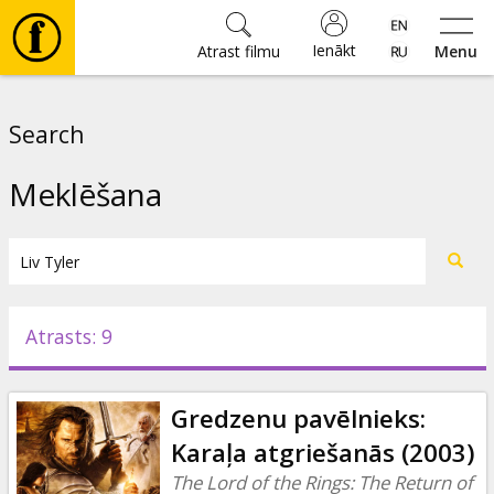
Ienākt
Atrast filmu
Menu
Filmas
Search
🎵
Meklēšana
Biļetes
Kultūra
Atrasts: 9
Pasākumi
Gredzenu pavēlnieks:
Ziņas
Karaļa atgriešanās (2003)
The Lord of the Rings: The Return of