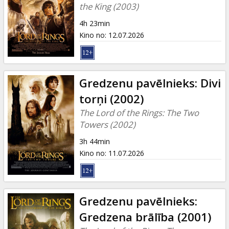
Dāvanu
the King (2003)
kartes
4h 23min
Kino no
:
12.07.2026
Uzkodas
B2B
Gredzenu pavēlnieks: Divi
torņi (2002)
Kino
The Lord of the Rings: The Two
Klubs
Towers (2002)
3h 44min
Kino no
:
11.07.2026
Gredzenu pavēlnieks:
Gredzena brālība (2001)