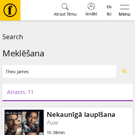
Ienākt
Atrast filmu
Menu
Filmas
Search
🎵
Meklēšana
Biļetes
Kultūra
Atrasts: 11
Pasākumi
Nekaunīgā laupīšana
Ziņas
Fuze
1h 38min