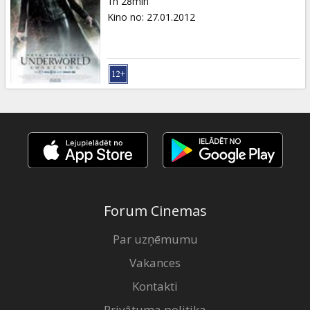
1h 28min
Kino no
:
27.01.2012
Forum Cinemas
Par uzņēmumu
Vakances
Kontakti
Privātuma politika