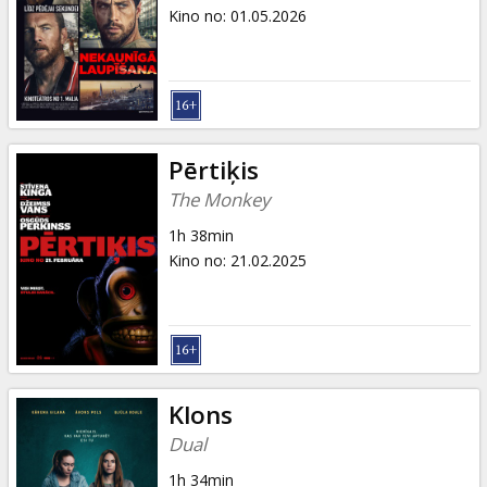
Dāvanu
Kino no
:
01.05.2026
kartes
Uzkodas
B2B
Pērtiķis
The Monkey
Kino
1h 38min
Klubs
Kino no
:
21.02.2025
Klons
Dual
1h 34min