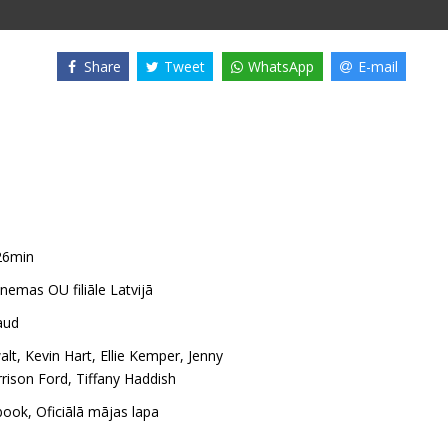
Share
Tweet
WhatsApp
E-mail
26min
nemas OU filiāle Latvijā
aud
alt
,
Kevin Hart
,
Ellie Kemper
,
Jenny
rison Ford
,
Tiffany Haddish
book
,
Oficiālā mājas lapa