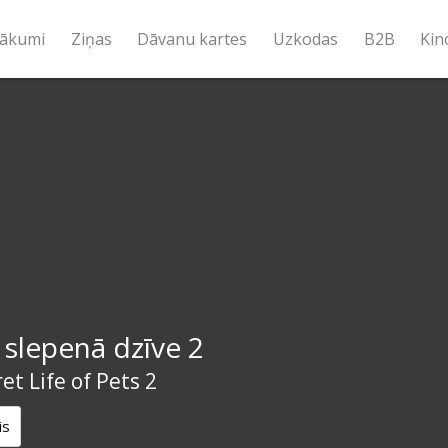
ākumi
Ziņas
Dāvanu kartes
Uzkodas
B2B
Kin
 slepenā dzīve 2
et Life of Pets 2
is