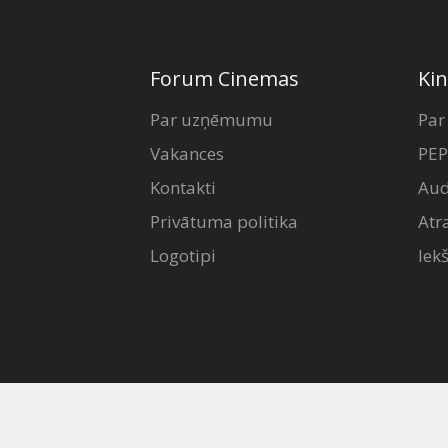
Forum Cinemas
Kin
Par uzņēmumu
Par
Vakances
PEP
Kontakti
Aud
Privātuma politika
Atr
Logotipi
Iek