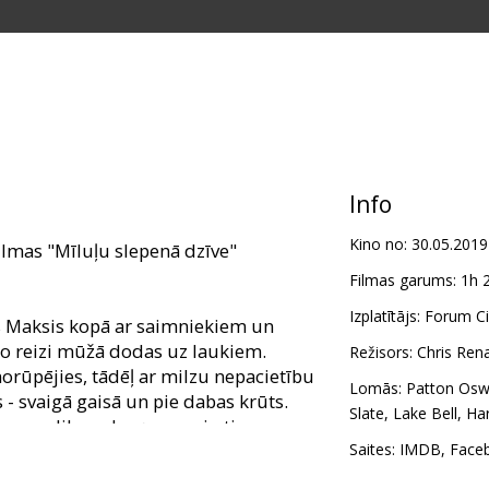
Info
Kino no:
30.05.2019
filmas "Mīluļu slepenā dzīve"
Filmas garums:
1h 
Izplatītājs:
Forum Ci
is Maksis kopā ar saimniekiem un
o reizi mūžā dodas uz laukiem.
Režisors:
Chris Ren
 norūpējies, tādēļ ar milzu nepacietību
Lomās:
Patton Osw
 - svaigā gaisā un pie dabas krūts.
Slate
,
Lake Bell
,
Har
av ar pliku roku ņemami - tie
savu raksturiņu - lai redz, kurš te
Saites:
IMDB
,
Face