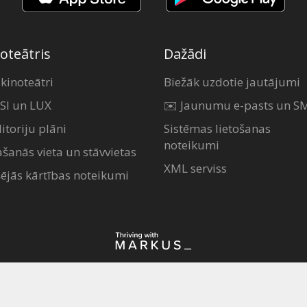
oteātris
Dažādi
 kinoteātri
Biežāk uzdotie jautājumi
SI un LUX
✉️ Jaunumu e-pasts un S
itoriju plāni
Sistēmas lietošanas
noteikumi
ašanās vieta un stāvvietas
XML serviss
šējās kārtības noteikumi