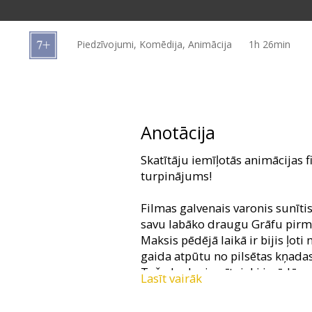
Dāvanu
kartes
Piedzīvojumi, Komēdija, Animācija
1h 26min
Uzkodas
B2B
Anotācija
Kino
Skatītāju iemīļotās animācijas 
Klubs
turpinājums!
Filmas galvenais varonis sunīt
savu labāko draugu Grāfu pirm
Maksis pēdējā laikā ir bijis ļoti
gaida atpūtu no pilsētas kņadas
Taču lauku iemītnieki izrādās n
Lasīt vairāk
nekavējas izrādīt pilsētniekiem 
galvenais!