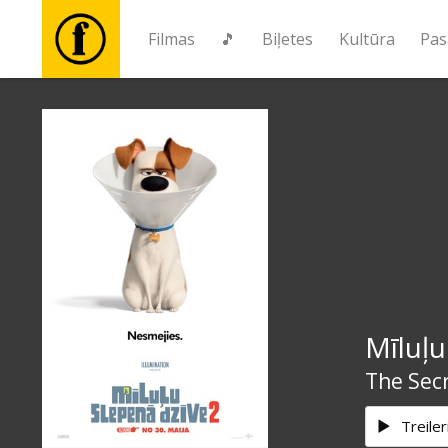
Filmas
🎵
Biļetes
Kultūra
Pas
Filmas
🎵
Biļetes
Kultūra
Mīluļu
Pasākumi
The Secr
Ziņas
Treiler