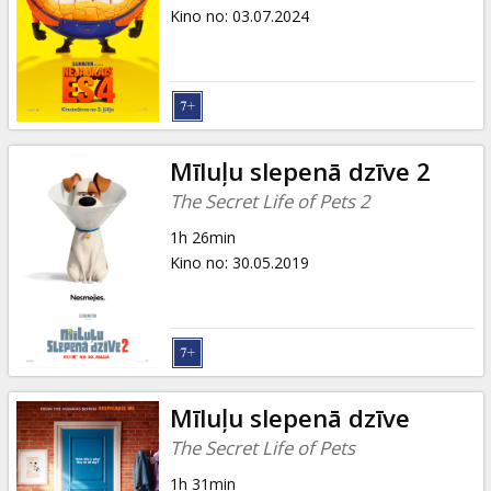
Dāvanu
Kino no
:
03.07.2024
kartes
Uzkodas
B2B
Mīluļu slepenā dzīve 2
The Secret Life of Pets 2
Kino
1h 26min
Klubs
Kino no
:
30.05.2019
Mīluļu slepenā dzīve
The Secret Life of Pets
1h 31min