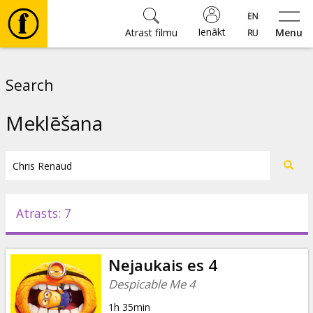
Ienākt
Atrast filmu
Menu
Filmas
Search
🎵
Meklēšana
Biļetes
Kultūra
Atrasts: 7
Pasākumi
Nejaukais es 4
Ziņas
Despicable Me 4
1h 35min