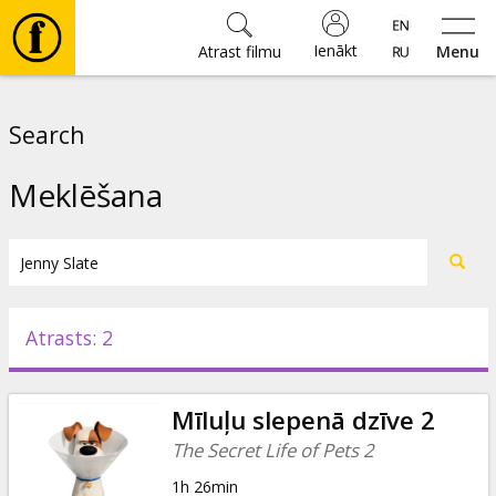
Ienākt
Atrast filmu
Menu
Filmas
Search
🎵
Meklēšana
Biļetes
Kultūra
Atrasts: 2
Pasākumi
Mīluļu slepenā dzīve 2
Ziņas
The Secret Life of Pets 2
1h 26min