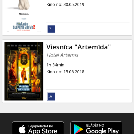
Dāvanu
Kino no
:
30.05.2019
kartes
Uzkodas
B2B
Viesnīca "Artemīda"
Hotel Artemis
Kino
1h 34min
Klubs
Kino no
:
15.06.2018