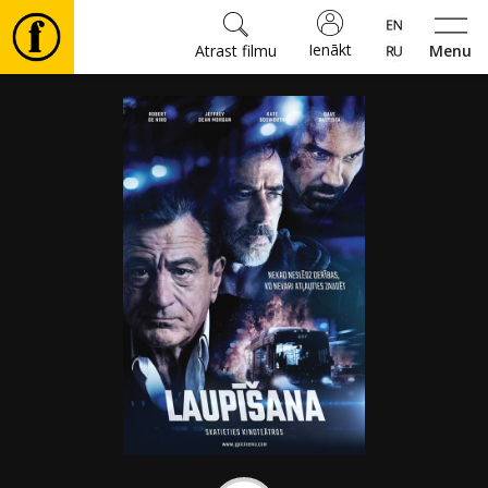
Ienākt
Atrast filmu
Menu
Filmas
🎵
Biļetes
Kultūra
Pasākumi
Ziņas