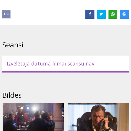
Lomās:
Jeffrey Dean Morgan
,
Robert De Niro
,
Kate Bosworth
,
Dave Bautista
,
Gina Carano
,
Mark-Paul Gosselaar
,
Morris
Chestnut
Saites:
IMDB
,
Facebook
,
Oficiālā mājas lapa
Seansi
Izvēlētajā datumā filmai seansu nav.
Bildes