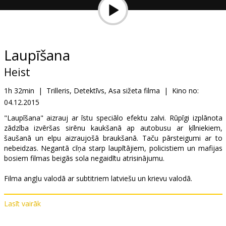
Dāvanu
kartes
Uzkodas
Laupīšana
Heist
B2B
1h 32min
|
Trilleris, Detektīvs, Asa sižeta filma
|
Kino no:
04.12.2015
Kino
Klubs
"Laupīšana" aizrauj ar īstu speciālo efektu zalvi. Rūpīgi izplānota
zādzība izvēršas sirēnu kaukšanā ap autobusu ar ķīlniekiem,
šaušanā un elpu aizraujošā braukšanā. Taču pārsteigumi ar to
nebeidzas. Negantā cīņa starp laupītājiem, policistiem un mafijas
bosiem filmas beigās sola negaidītu atrisinājumu.
Filma angļu valodā ar subtitriem latviešu un krievu valodā.
Lasīt vairāk
Izplatītājs:
Garsu pasaulio irasai UAB
Režisors:
Scott Mann