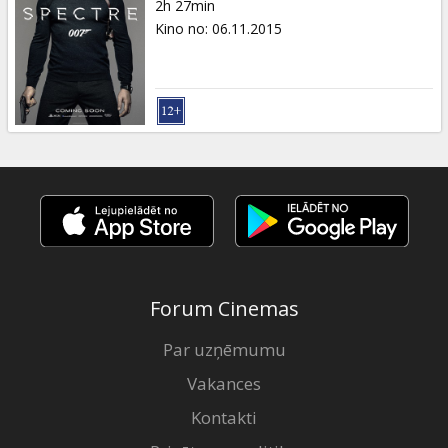
2h 27min
Kino no
:
06.11.2015
Forum Cinemas
Par uzņēmumu
Vakances
Kontakti