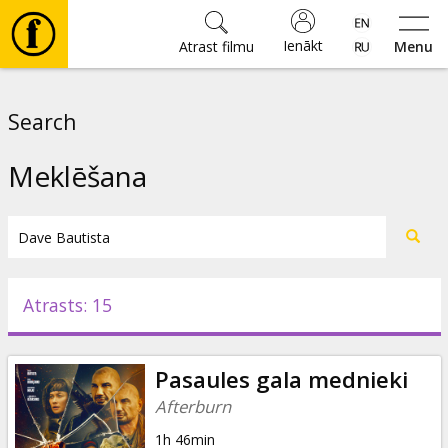
Ienākt
Atrast filmu
Menu
Filmas
Search
🎵
Meklēšana
Biļetes
Kultūra
Atrasts: 15
Pasākumi
Pasaules gala mednieki
Ziņas
Afterburn
1h 46min