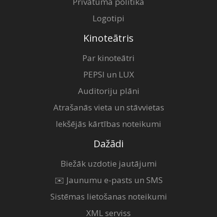
Privātuma politika
Logotipi
Kinoteātris
Par kinoteātri
PEPSI un LUX
Auditoriju plāni
Atrašanās vieta un stāvvietas
Iekšējās kārtības noteikumi
Dažādi
Biežāk uzdotie jautājumi
✉️ Jaunumu e-pasts un SMS
Sistēmas lietošanas noteikumi
XML serviss