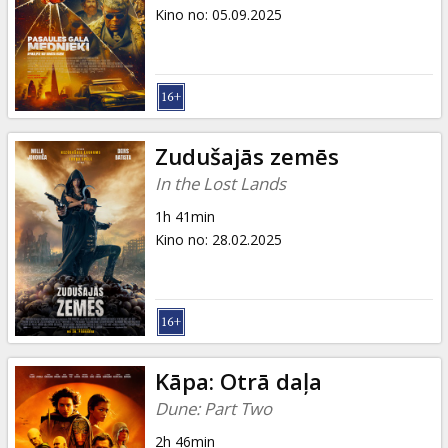
Dāvanu
Kino no
:
05.09.2025
kartes
Uzkodas
B2B
Zudušajās zemēs
In the Lost Lands
Kino
1h 41min
Klubs
Kino no
:
28.02.2025
Kāpa: Otrā daļa
Dune: Part Two
2h 46min