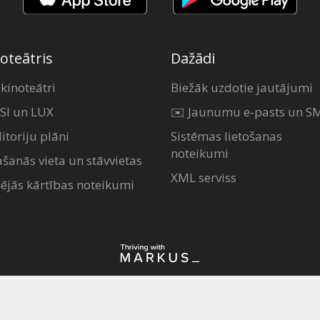
oteātris
Dažādi
 kinoteātri
Biežāk uzdotie jautājumi
SI un LUX
✉️ Jaunumu e-pasts un S
itoriju plāni
Sistēmas lietošanas
noteikumi
ašanās vieta un stāvvietas
XML serviss
šējās kārtības noteikumi