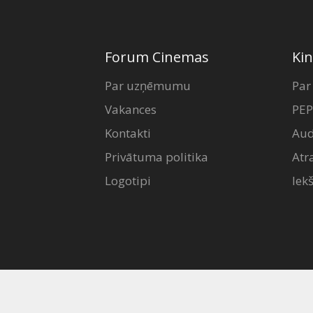
Forum Cinemas
Kin
Par uzņēmumu
Par
Vakances
PEP
Kontakti
Aud
Privātuma politika
Atr
Logotipi
Iek