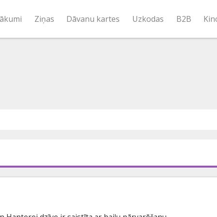
ākumi
Ziņas
Dāvanu kartes
Uzkodas
B2B
Kin