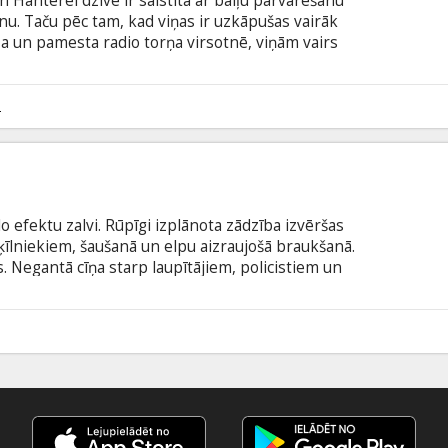
Hanterei dzīve ir saistīta ar baiļu pārvarēšanu
u. Taču pēc tam, kad viņas ir uzkāpušas vairāk
un pamesta radio torņa virsotnē, viņām vairs
d Bekijas un Hanteres draudzība un kāpšanas
šam izdzīvošanas testam. Filma angļu valodā ar
odā.
2
lo efektu zalvi. Rūpīgi izplānota zādzība izvēršas
īlniekiem, šaušanā un elpu aizraujošā braukšanā.
. Negantā cīņa starp laupītājiem, policistiem un
 negaidītu atrisinājumu. Filma angļu valodā ar
odā.
5