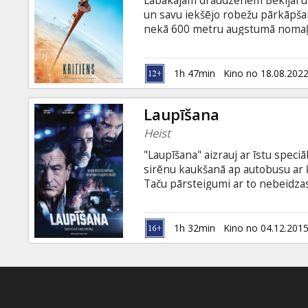
Labākajām draudzenēm Bekijai un 
Dāvanu
un savu iekšējo robežu pārkāpšan
kartes
nekā 600 metru augstumā nomaļa 
neizdodas atgriezties lejā. Taga
prasme tiks pakļautas vēl nebiju
Uzkodas
subtitriem latviešu un krievu val
1h 47min
Kino no 18.08.202
B2B
Laupīšana
Heist
Kino
"Laupīšana" aizrauj ar īstu speciā
Klubs
sirēnu kaukšanā ap autobusu ar ķ
Taču pārsteigumi ar to nebeidzas
mafijas bosiem filmas beigās sola
subtitriem latviešu un krievu val
1h 32min
Kino no 04.12.201