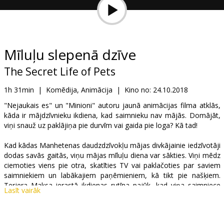
Dāvanu
kartes
Uzkodas
Mīluļu slepenā dzīve
The Secret Life of Pets
B2B
1h 31min
|
Komēdija, Animācija
|
Kino no:
24.10.2018
Kino
"Nejaukais es" un "Minioni" autoru jaunā animācijas filma atklās,
kāda ir mājdzīvnieku ikdiena, kad saimnieku nav mājās. Domājāt,
Klubs
viņi snauž uz paklājiņa pie durvīm vai gaida pie loga? Kā tad!
Kad kādas Manhetenas daudzdzīvokļu mājas divkājainie iedzīvotāji
dodas savās gaitās, viņu mājas mīluļu diena var sākties. Viņi mēdz
ciemoties viens pie otra, skatīties TV vai paklačoties par saviem
saimniekiem un labākajiem paņēmieniem, kā tikt pie našķiem.
Terjera Maksa ierastā ikdienas rutīna pajūk, kad viņa saimniece
Lasīt vairāk
Keitija kādu vakaru atved mājās milzu suni vārdā Grāfs.
Pirms filmas - jaunā Minionu īsfilma!