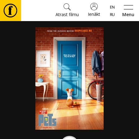
Ienākt
Atrast filmu
Menu
Filmas
🎵
Biļetes
Kultūra
Pasākumi
Ziņas