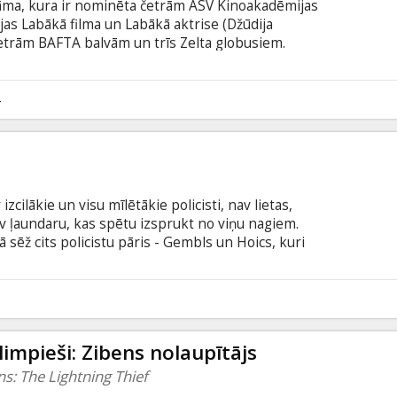
drāma, kura ir nominēta četrām ASV Kinoakadēmijas
jas Labākā filma un Labākā aktrise (Džūdija
četrām BAFTA balvām un trīs Zelta globusiem.
umiem balstīts stāsts par māti, kura dodas meklēt
rta 50 gadus atpakaļ. Kopā ar rakstnieku, kurš
matai, Filomena dodas uz Īriju, bet pēc tam uz
4
ktus par kādreiz zaudēto dēlu. Filma angļu valodā
alodā.
zcilākie un visu mīlētākie policisti, nav lietas,
av ļaundaru, kas spētu izsprukt no viņu nagiem.
ā sēž cits policistu pāris - Gembls un Hoics, kuri
an, - tikai savu slaveno kolēģu fonā. Viņi nav
papīrus vai datorā spēlē pasjansu. Taču jebkuram
ārspēj pašam sevi.
0
impieši: Zibens nolaupītājs
s: The Lightning Thief