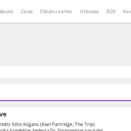
ākumi
Ziņas
Dāvanu kartes
Uzkodas
B2B
Kin
ove
reāts Stīvs Kūgans (Alan Partridge, The Trip)
brika komēdijas šedevra Dr. Strangelove pasaules