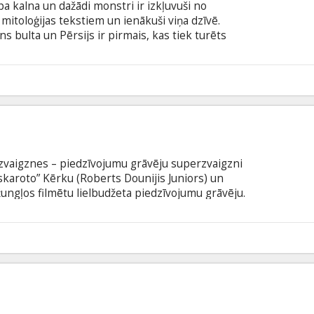
pa kalna un dažādi monstri ir izkļuvuši no
mitoloģijas tekstiem un ienākuši viņa dzīvē.
ns bulta un Pērsijs ir pirmais, kas tiek turēts
ieķu dieva Poseidona dēls, līdz ar to viņa dzīve
ā līdz šim.
0
u zvaigznes – piedzīvojumu grāvēju superzvaigzni
oskaroto” Kērku (Roberts Dounijis Juniors) un
žungļos filmētu lielbudžeta piedzīvojumu grāvēju.
tne nonāk sadursmē ar vietējo narkomafiju. Viņu
elu ādu, ir likt lietā savu aktiermeistarību un
8