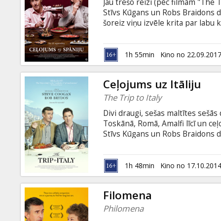
Jau trešo reizi (pēc filmām "The T
Stīvs Kūgans un Robs Braidons 
šoreiz viņu izvēle krita par labu 
saulaino zemi, kur tapas un paelja
aizraujoši garšīgs, bet arī pārbau
Spānijas sarkanvīni! Filma angļu 
1h 55min
Kino no 22.09.201
Ceļojums uz Itāliju
The Trip to Italy
Divi draugi, sešas maltītes sešās d
Toskānā, Romā, Amalfi līcī un ceļ
Stīvs Kūgans un Robs Braidons d
laikmeta dzejdaru ceļojumu pa Itā
vietās Itālijā – no Ligūrijas piekra
velkot viens otru uz zoba, impro
1h 48min
Kino no 17.10.201
apspriežot filmas.
Filomena
Philomena