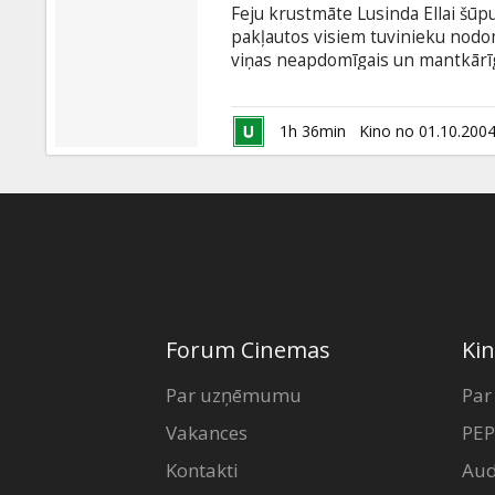
Feju krustmāte Lusinda Ellai šūpul
pakļautos visiem tuvinieku nod
viņas neapdomīgais un mantkārīga
Ellas pamātei pūrā līdzi nāk div
atklāj, ka Ella nespēj atteikt nev
pavēles. Pusaudzei Ellai reiz nu 
1h 36min
Kino no 01.10.200
absolūtās paklausības lāstu noņ
Forum Cinemas
Kin
Par uzņēmumu
Par
Vakances
PEP
Kontakti
Aud