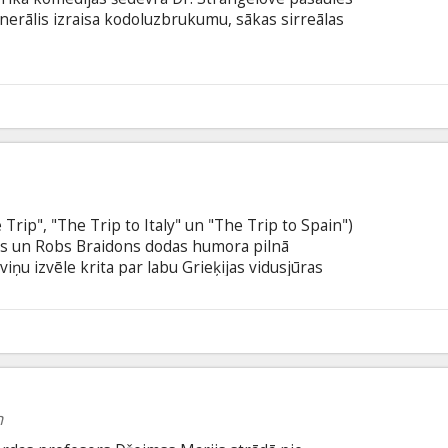
nerālis izraisa kodoluzbrukumu, sākas sirreālas
s ekscentrisks zinātnieks cenšas novērst globālu
ieklīgo satīru vada pasaulslavena radošā
balvas laureāts Armando Iannucci (The Thick of
ts Šons Folijs (The Upstart Crow, The Play What I
5
 Trip", "The Trip to Italy" un "The Trip to Spain")
ans un Robs Braidons dodas humora pilnā
iņu izvēle krita par labu Grieķijas vidusjūras
enajā Trojā un noslēgsies Itakā, sekojot leģendārā
as lieliskas ainavas, asprātīgas sarunas un
 angļu valodā ar subtitriem latviešu un krievu
0
n