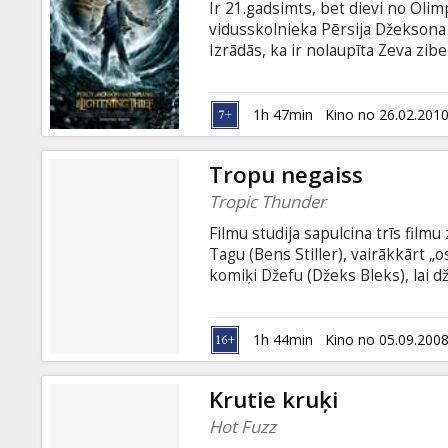
Ir 21.gadsimts, bet dievi no Olim
vidusskolnieka Pērsija Džeksona 
Izrādās, ka ir nolaupīta Zeva zibe
aizdomās. Pērsijs uzzina, ka ir gr
vairs nekad nebūs tik vienkārša k
1h 47min
Kino no 26.02.201
Tropu negaiss
Tropic Thunder
Filmu studija sapulcina trīs film
Tagu (Bens Stiller), vairākkārt „
komiķi Džefu (Džeks Bleks), lai d
Drīz pēc filmēšanas sākuma trijo
vienīgā iespēja tikt sveikā ar ves
talantu.
1h 44min
Kino no 05.09.200
Krutie kruķi
Hot Fuzz