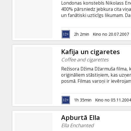
Londonas konstebls Nikolass Endž
400% pārsniedz jebkura cita viņa
un fanātiski uzticīgs likumam. Da
brīnums, ka viņu pamet mīļotā, b
rādītāju, aizsūta viņu tālu prom
2h 2min
Kino no 20.07.2007
Kafija un cigaretes
Coffee and cigarettes
Režisora Džima Džarmuša filma, 
oriģināliem stāstiņiem, kas uzņem
posmā. Filmas varoņi ir ievēroja
nenopietnām lietām, dzer kafiju 
1986. gada īsfilmu, kurā Roberto 
Benini piekrīt tikko sastaptā sar
1h 35min
Kino no 05.11.200
Apburtā Ella
Ella Enchanted