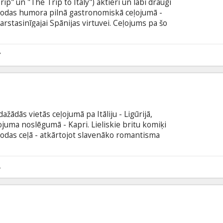
rip" un "The Trip to Italy") aktieri un labi draugi
dodas humora pilnā gastronomiskā ceļojumā -
karstasinīgajai Spānijas virtuvei. Ceļojums pa šo
s uzglūn uz katra stūra, izvērtīsies ne tikai
dīs, vai abu draudzība ir tikpat stipra kā izturētie
valodā ar subtitriem latviešu un krievu valodā.
7
ažādās vietās ceļojumā pa Itāliju - Ligūrijā,
ojuma noslēgumā - Kapri. Lieliskie britu komiķi
odas ceļā - atkārtojot slavenāko romantisma
liju. Viņi izbauda gardas maltītes skaistākajās
stes līdz pat Kapri salai, lieliski pavadot laiku –
vizējot un atdarinot Betmena balss tembru, kā arī
4