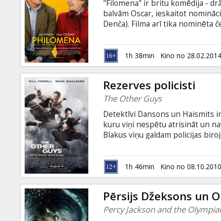
"Filomena" ir britu komēdija - 
balvām Oscar, ieskaitot nomināci
Denča). Filma arī tika nominēta 
"Filomena" ir uz patiesiem notik
savu dēlu, ar kuru viņa tika izšķi
meklē stāstu savai nākamajai grā
1h 38min
Kino no 28.02.201
Ameriku, kur atklāj negaidītus fa
ar subtitriem latviešu un krievu v
Rezerves policisti
The Other Guys
Detektīvi Dansons un Haismits ir i
kuru viņi nespētu atrisināt un n
Blakus viņu galdam policijas biroj
bieži redzami fotoattēlos, tiesa g
nekādi varoņi, jo ikdienā formē 
policistam pienāk diena, kad jāp
1h 46min
Kino no 08.10.201
Pērsijs Džeksons un Ol
Percy Jackson and the Olympian