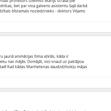
fordas profesors Džeimss Marijs strādā pie
dnīcas, bet par viņa galveno asistentu šajā darbā
odzītais bīstamais noziedznieks - doktors Viljams
 ģēnijs vai neprātis, viltīgs noziedznieks, kurš
u brīvībā, vai apsēsts zinātnieks? Un kas šajā
ugs, manipulatora upuris vai līdzdalībnieks? Filma
šu un krievu valodā.
u jaunā animācijas filma atklās, kāda ir
eku nav mājās. Domājāt, viņi snauž uz paklājiņa
Kā tad! Kad kādas Manhetenas daudzdzīvokļu mājas
s gaitās, viņu mājas mīluļu diena var sākties. Viņi
atīties TV vai paklačoties par saviem
ieniem, kā tikt pie našķiem. Terjera Maksa
8
d viņa saimniece Keitija kādu vakaru atved mājās