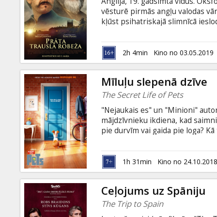
Anglija, 19. gadsimta vidus. Oks
vēsturē pirmās angļu valodas vār
kļūst psihatriskajā slimnīcā iesl
Mainors. Kas īstenībā ir Mainors -
uzsācis riskantu spēli, lai izkļūt
gadījumā ir Marijs - uzticams dra
2h 4min
Kino no 03.05.2019
angļu valodā ar subtitriem latvie
Mīluļu slepenā dzīve
The Secret Life of Pets
"Nejaukais es" un "Minioni" autor
mājdzīvnieku ikdiena, kad saimni
pie durvīm vai gaida pie loga? 
divkājainie iedzīvotāji dodas savā
mēdz ciemoties viens pie otra, sk
saimniekiem un labākajiem paņēm
1h 31min
Kino no 24.10.201
ierastā ikdienas rutīna pajūk, ka
milzu suni vārdā Grāfs.
Ceļojums uz Spāniju
The Trip to Spain