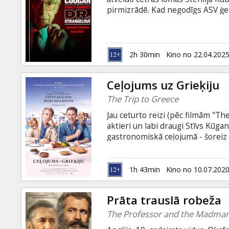
Dāvanu
pirmizrādē. Kad negodīgs ASV ģe
kartes
sacīkstes, kurās valdība un vien
iznīcību. Šo sprādzienbīstami sm
komanda, kuras sastāvā ir Emmy 
Uzkodas
It, Veep) un Olivjē balvas laureā
2h 30min
Kino no 22.04.202
Wrote).
B2B
Ceļojums uz Grieķiju
The Trip to Greece
Kino
Jau ceturto reizi (pēc filmām "The
Klubs
aktieri un labi draugi Stīvs Kūg
gastronomiskā ceļojumā - šoreiz v
virtuvei. Viņu ceļojums sāksies s
Odiseja pēdās. Pa ceļam ir gaidām
vingrināšanās aktiermākslā. Filma
1h 43min
Kino no 10.07.202
valodā.
Prāta trauslā robeža
The Professor and the Madma