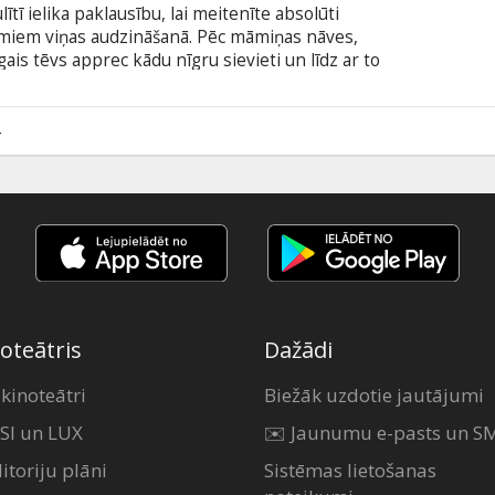
ītī ielika paklausību, lai meitenīte absolūti
omiem viņas audzināšanā. Pēc māmiņas nāves,
is tēvs apprec kādu nīgru sievieti un līdz ar to
as nenovīdīgas meitas. Abas pusmāsas laika gaitā
ienai viņu iegribai un pazemīgi izpilda visas viņu
ir gana! Viņa dodas meklēt krustmāti, kas varētu šo
4
emt.
oteātris
Dažādi
 kinoteātri
Biežāk uzdotie jautājumi
SI un LUX
✉️ Jaunumu e-pasts un S
itoriju plāni
Sistēmas lietošanas