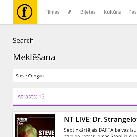
Filmas
🎵
Biļetes
Kultūra
Pas
Filmas
Search
🎵
Meklēšana
Biļetes
Kultūra
Atrasts: 13
Pasākumi
NT LIVE: Dr. Strangel
Ziņas
Septiņkārtējais BAFTA balvas lau
atveido četras lomas Stenlija Ku