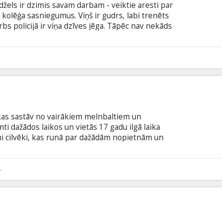
els ir dzimis savam darbam - veiktie aresti par
 kolēģa sasniegumus. Viņš ir gudrs, labi trenēts
rbs policijā ir viņa dzīves jēga. Tāpēc nav nekāds
et priekšniecība, rūpējoties par kopējo darbu
 no Londonas uz provinces ciematu Sendfordu.
kas sastāv no vairākiem melnbaltiem un
ti dažādos laikos un vietās 17 gadu ilgā laika
mi cilvēki, kas runā par dažādām nopietnām un
un smēķē cigaretes... Filma sākas ar 6 minūšu
Benini un Stīvens Raits nepiespiesti tērzē, līdz
unu biedra vietā iet pie zobārsta.
4