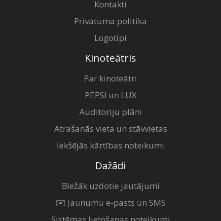
Kontakti
Privātuma politika
Logotipi
Kinoteātris
Par kinoteātri
PEPSI un LUX
Auditoriju plāni
Atrašanās vieta un stāvvietas
Iekšējās kārtības noteikumi
Dažādi
Biežāk uzdotie jautājumi
✉️ Jaunumu e-pasts un SMS
Sistēmas lietošanas noteikumi