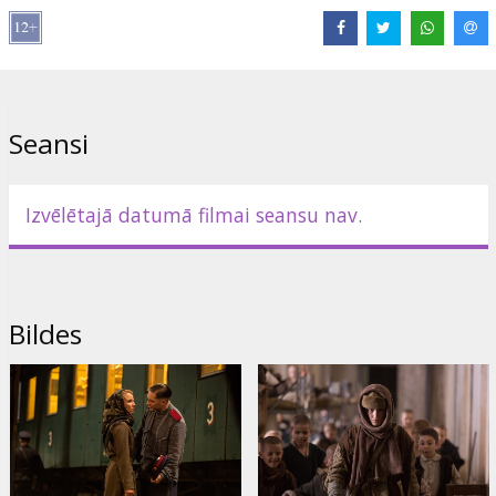
Izplatītājs:
Acme Film SIA
Režisors:
Daniel Espinosa
Lomās:
Tom Hardy
,
Gary Oldman
,
Noomi Rapace
,
Joel Kinnaman
,
Vincent Cassel
Saites:
Facebook
,
IMDB
,
Oficiālā mājas lapa
Seansi
Izvēlētajā datumā filmai seansu nav.
Bildes