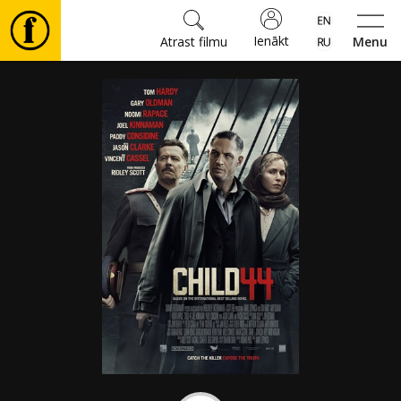
Ienākt
Atrast filmu
Menu
Filmas
🎵
Biļetes
Kultūra
Pasākumi
Ziņas