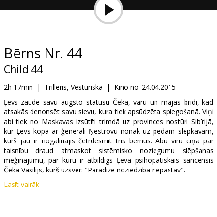
Dāvanu
kartes
Uzkodas
Bērns Nr. 44
Child 44
B2B
2h 17min
|
Trilleris, Vēsturiska
|
Kino no:
24.04.2015
Kino
Ļevs zaudē savu augsto statusu Čekā, varu un mājas brīdī, kad
atsakās denonsēt savu sievu, kura tiek apsūdzēta spiegošanā. Viņi
Klubs
abi tiek no Maskavas izsūtīti trimdā uz provinces nostūri Sibīrijā,
kur Ļevs kopā ar ģenerāli Ņestrovu nonāk uz pēdām slepkavam,
kurš jau ir nogalinājis četrdesmit trīs bērnus. Abu vīru cīņa par
taisnību draud atmaskot sistēmisko noziegumu slēpšanas
mēģinājumu, par kuru ir atbildīgs Ļeva psihopātiskais sāncensis
Čekā Vasīlijs, kurš uzsver: "Paradīzē noziedzība nepastāv".
Lasīt vairāk
Filma angļu valodā ar subtitriem latviešu un krievu valodā.