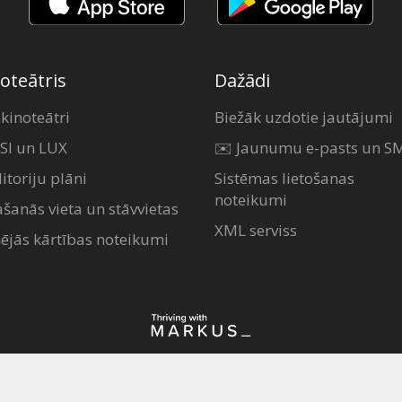
oteātris
Dažādi
 kinoteātri
Biežāk uzdotie jautājumi
SI un LUX
✉️ Jaunumu e-pasts un S
itoriju plāni
Sistēmas lietošanas
noteikumi
ašanās vieta un stāvvietas
XML serviss
šējās kārtības noteikumi