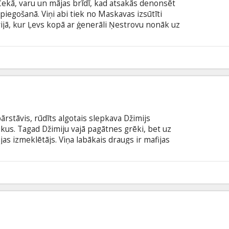
ekā, varu un mājas brīdī, kad atsakās denonsēt
piegošanā. Viņi abi tiek no Maskavas izsūtīti
rijā, kur Ļevs kopā ar ģenerāli Ņestrovu nonāk uz
linājis četrdesmit trīs bērnus. Abu vīru cīņa par
sko noziegumu slēpšanas mēģinājumu, par kuru ir
censis Čekā Vasīlijs, kurš uzsver: "Paradīzē
5
 valodā ar subtitriem latviešu un krievu valodā.
rstāvis, rūdīts algotais slepkava Džimijs
aikus. Tagad Džimiju vajā pagātnes grēki, bet uz
jas izmeklētājs. Viņa labākais draugs ir mafijas
žimija pieaugušais dēls Maikls kļūst par
oties nostājas pret noziedzīgo pasauli, lai glābtu
a nakts, lai izpirktu pagātnes kļūdas un pasargātu
5
subtitriem latviešu un krievu valodā.