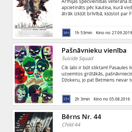
Armijas specvienības veterāna dzī
apcietināts pēc kautiņa, kurā viņš
ātrāk izkļūt brīvībā, kļūstot par 
informācijas dēļ tiek nogalināts 
policijas puses un FIB atteikšanās
varonim par izdzīvošanu jācīnās g
1h 53min
Kino no 27.09.201
valodā ar subtitriem latviešu un 
Pašnāvnieku vienība
Suicide Squad
Cik labi ir būt sliktam! Pasaules l
uzņemtos grūtākās, pašnāvniecisk
Džokeru, jo pat Betmens nevar to 
gatavs uz visu! Filma angļu valod
2D un 3D formātā.
2h 3min
Kino no 05.08.2016
Bērns Nr. 44
Child 44