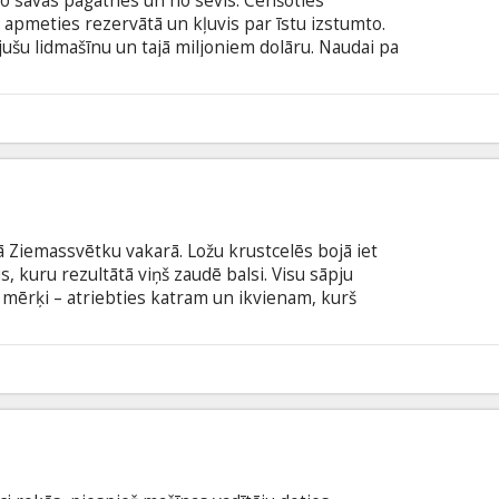
o savas pagātnes un no sevis. Cenšoties
 apmeties rezervātā un kļuvis par īstu izstumto.
jušu lidmašīnu un tajā miljoniem dolāru. Naudai pa
 Hārlanam ir jāapvienojās ar rezervāta reindžeri,
 viņš ir iesaistījies pret paša gribu. Filma angļu
krievu valodā.
5
ā Ziemassvētku vakarā. Ložu krustcelēs bojā iet
, kuru rezultātā viņš zaudē balsi. Visu sāpju
 mērķi – atriebties katram un ikvienam, kurš
 būs skaļāka par jebkādiem vārdiem. Filma angļu
krievu valodā.
3