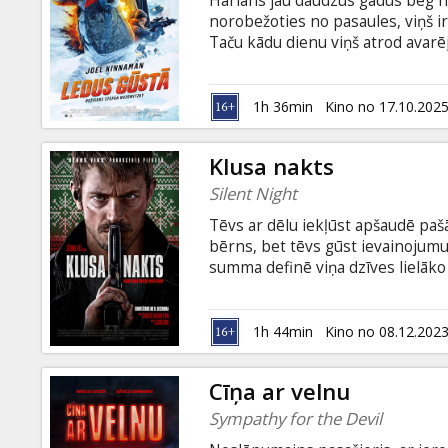
Hārlans jau daudzus gadus bēg n
Dāvanu
norobežoties no pasaules, viņš ir
kartes
Taču kādu dienu viņš atrod avarē
pēdām iet noziedznieku banda un
lai izdzīvotu bīstamajā spēlē, kurā
Uzkodas
valodā ar subtitriem latviešu un 
1h 36min
Kino no 17.10.202
B2B
Klusa nakts
Silent Night
Kino
Tēvs ar dēlu iekļūst apšaudē paš
Klubs
bērns, bet tēvs gūst ievainojumus
summa definē viņa dzīves lielāko
vainīgs dēla nāvē un viņa rīcība
valodā ar subtitriem latviešu un 
1h 44min
Kino no 08.12.202
Cīņa ar velnu
Sympathy for the Devil