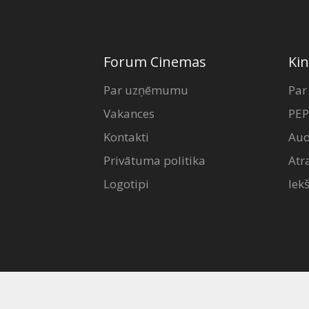
Forum Cinemas
Kin
Par uzņēmumu
Par
Vakances
PEP
Kontakti
Aud
Privātuma politika
Atr
Logotipi
Iek