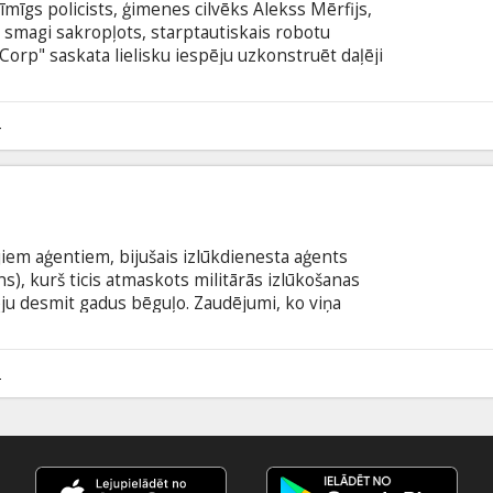
īmīgs policists, ģimenes cilvēks Alekss Mērfijs,
 smagi sakropļots, starptautiskais robotu
rp" saskata lielisku iespēju uzkonstruēt daļēji
u. „OmniCorp" ražojumi jau gadiem tiek izmantoti
ajā aizsardzībā to izmantošana līdz šim bijusi
cer gūt grandiozu peļņu, taču nav rēķinājušies, ka
4
ā joprojām pukst cilvēka sirds.
iem aģentiem, bijušais izlūkdienesta aģents
s), kurš ticis atmaskots militārās izlūkošanas
eju desmit gadus bēguļo. Zaudējumi, ko viņa
ir neizmērojami. Pēc gadiem ilgas slēpšanās, viņš
ir slepena un ārkārtīgi vērtīga informācija. Mets
ā CIP slepenajā mītnē Keiptaunā un cer, ka kādu
2
īstens CIP aģents.