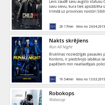
Ļevs zaudē savu augsto statusu Č
savu sievu, kura tiek apsūdzēta s
trimdā uz provinces nostūri Sibī
pēdām slepkavam, kurš jau ir noga
taisnību draud atmaskot sistēmi
atbildīgs Ļeva psihopātiskais sān
2h 17min
Kino no 24.04.201
noziedzība nepastāv". Filma angļu
Nakts skrējiens
Run All Night
Bruklinas noziedzīgās pasaules pā
Konlons, ir piedzīvojis labākus l
papēžiem min neatlaidīgais polici
boss Šons Magvairs, tomēr, kad D
slepkavas mērķi, Džimijs nevilcin
savu dēlu. Džimijam ir tikai vien
1h 54min
Kino no 13.03.201
savu dēlu. Filma angļu valodā ar 
Robokops
Robocop