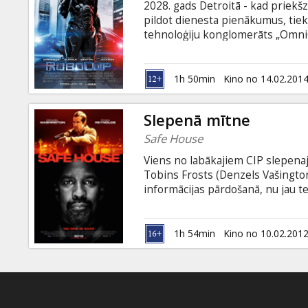
2028. gads Detroitā - kad priekšz
pildot dienesta pienākumus, tiek
tehnoloģiju konglomerāts „OmniCo
cilvēku, daļēji robotu - policist
militārajām vajadzībām, taču civil
aizliegta. Konglomerāta vadītāji 
1h 50min
Kino no 14.02.201
viņu radītajā iznīcināšanas mašīn
Slepenā mītne
Safe House
Viens no labākajiem CIP slepenaj
Tobins Frosts (Denzels Vašington
informācijas pārdošanā, nu jau t
noziedzīgā darbība radījusi ASV, 
parādās atklātībā, jo viņa rīcībā 
Vestons (Raiens Reinoldss) strād
1h 54min
Kino no 10.02.201
dienu viņš spēs sevi pierādīt kā 