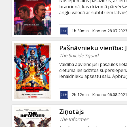
Noslēpumains pasažieris, ar ieroc
braucienā, kas drīzumā pārvēršas
angļu valodā ar subtitriem latvie
1h 30min
Kino no 28.07.202
Pašnāvnieku vienība: 
The Suicide Squad
Valdība apvienojusi pasaules lie
cietuma ieslodzītos superslepenā
ienaidnieku apsēstu salu. Apbruņ
cauri bīstamajiem džungļiem, lai 
– viena nepareiza kustība, un ar v
ļaundaru tāda paša nosaukuma ko
2h 12min
Kino no 06.08.202
un krievu valodā.
Ziņotājs
The Informer