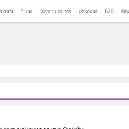
ākumi
Ziņas
Dāvanu kartes
Uzkodas
B2B
Kin