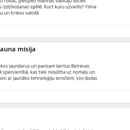
i rokās, piespiež mašīnas vadītāju doties
 izdzīvošanas spēlē. Kurš kuru uzvarēs? Filma
šu un krievu valodā.
3
Jauna misija
lākos ļaundarus un pavisam ķertus Belrevas
 specvienībā, kas tiek nosūtīta uz nomaļu un
oti ar jaunāko tehnoloģiju ieročiem, viņi dodas
veiktu bīstamu iznīcināšanas misiju. Kā jau parasti
iņiem ir cauri. Filmas sižets balstīts uz DC Comics
mandu. Filma angļu valodā ar subtitriem latviešu
1