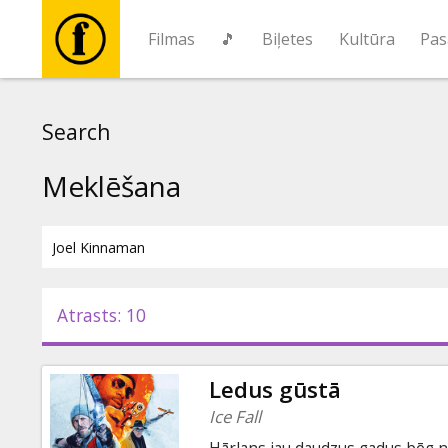
Filmas
🎵
Biļetes
Kultūra
Pas
Filmas
Search
🎵
Meklēšana
Biļetes
Kultūra
Atrasts: 10
Pasākumi
Ledus gūstā
Ziņas
Ice Fall