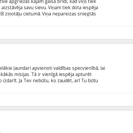
ve apgriežas kājām gaisā brīdī, kad viņš tiek
 aizstāvēja savu sievu. Viņam tiek dota iespēja
FIB ziņotāju cietumā. Viņa nepareizas sniegtās
policists, kas noved pie ziņotāja vajāšanas no
 viņu aizsargāt. Elpu aizraujošā trillerī galvenajam
an pret mafiju, gan policiju, gan FIB. Filma angļu
9
krievu valodā.
ielākie ļaundari apvienoti valdības specvienībā, lai
ākās misijas. Tā ir vienīgā iespēja apturēt
izdarīt. Ja Tev nebūtu, ko zaudēt, arī Tu būtu
ā ar subtitriem latviešu un krievu valodā. Seansi