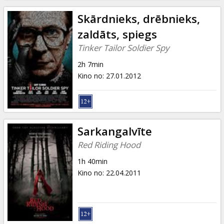
Skārdnieks, drēbnieks,
zaldāts, spiegs
Tinker Tailor Soldier Spy
2h 7min
Kino no
:
27.01.2012
Sarkangalvīte
Red Riding Hood
1h 40min
Kino no
:
22.04.2011