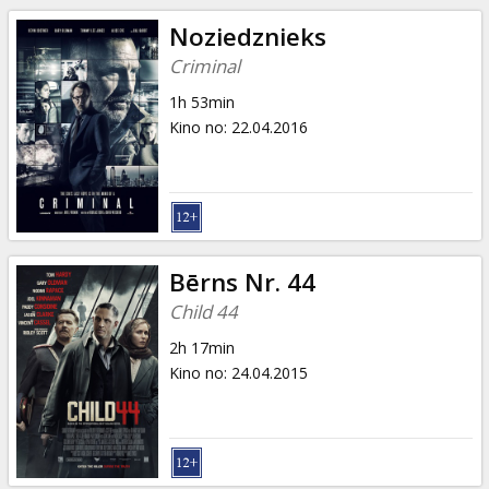
Noziedznieks
Criminal
1h 53min
Kino no
:
22.04.2016
Bērns Nr. 44
Child 44
2h 17min
Kino no
:
24.04.2015