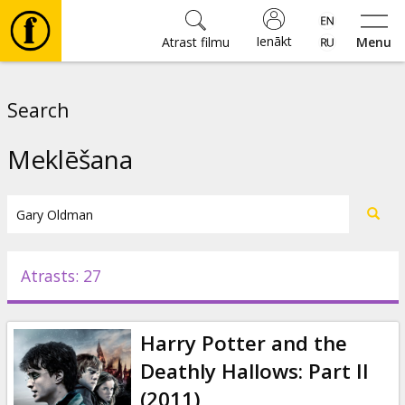
Ienākt
Atrast filmu
Menu
Filmas
Search
🎵
Meklēšana
Biļetes
Kultūra
Atrasts: 27
Pasākumi
Harry Potter and the
Ziņas
Deathly Hallows: Part II
(2011)