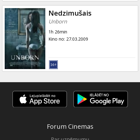
Nedzimušais
Unborn
1h 26min
Kino no
:
27.03.2009
Forum Cinemas
Par uzņēmumu