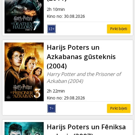
Dāvanu
kartes
2h 10min
Kino no
:
30.08.2026
Uzkodas
Pirkt biļeti
B2B
Harijs Poters un
Azkabanas gūsteknis
Kino
(2004)
Klubs
Harry Potter and the Prisoner of
Azkaban (2004)
2h 22min
Kino no
:
29.08.2026
Pirkt biļeti
Harijs Poters un Fēniksa