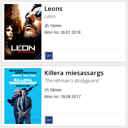
Leons
Léon
2h 16min
Kino no
:
26.01.2018
Killera miesassargs
The Hitman's Bodyguard
1h 58min
Kino no
:
18.08.2017