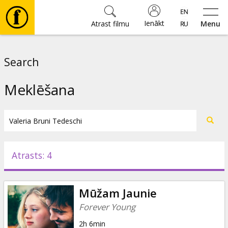
Ienākt
Atrast filmu
Menu
Filmas
Search
🎵
Meklēšana
Biļetes
Kultūra
Atrasts: 4
Pasākumi
Mūžam Jaunie
Ziņas
Forever Young
2h 6min