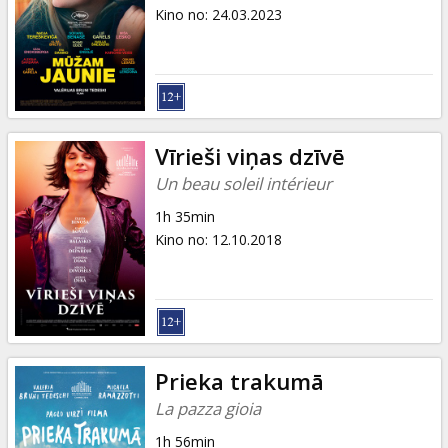
Dāvanu
Kino no
:
24.03.2023
kartes
Uzkodas
B2B
Vīrieši viņas dzīvē
Un beau soleil intérieur
Kino
1h 35min
Klubs
Kino no
:
12.10.2018
Prieka trakumā
La pazza gioia
1h 56min