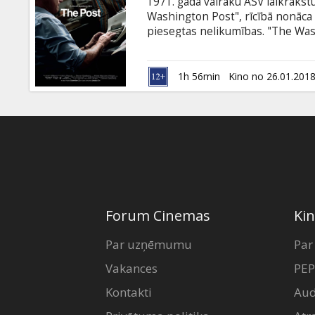
1971. gadā vairāku ASV laikraks
Washington Post", rīcībā nonāca 
piesegtas nelikumības. "The Was
galvenais redaktors Bens Bredli
drosmīgu lēmumu publicēt valdī
toreizējā prezidenta Ričarda Nik
1h 56min
Kino no 26.01.201
centieniem ierobežot preses brīv
krievu valodā.
Forum Cinemas
Kin
Par uzņēmumu
Par
Vakances
PEP
Kontakti
Aud