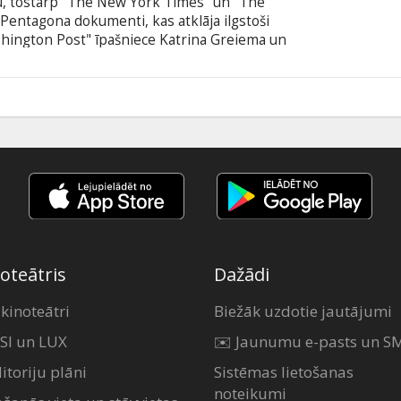
tu, tostarp "The New York Times" un "The
Pentagona dokumenti, kas atklāja ilgstoši
hington Post" īpašniece Katrina Greiema un
js, pārvarot personīgās domstarpības, pieņēma
bu atmaskojošos slepenos dokumentus par spīti
sona administrācijas draudiem izrēķināties un
8
ību. Filma angļu valodā ar subtitriem latviešu un
oteātris
Dažādi
 kinoteātri
Biežāk uzdotie jautājumi
SI un LUX
✉️ Jaunumu e-pasts un S
itoriju plāni
Sistēmas lietošanas
noteikumi