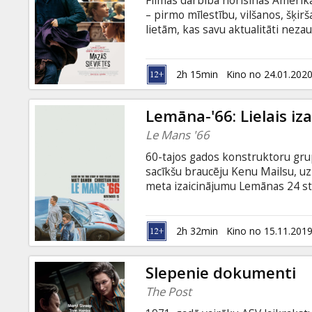
Filmas darbība norisinās Amerika
Dāvanu
– pirmo mīlestību, vilšanos, šķi
kartes
lietām, kas savu aktualitāti nezau
latviešu un krievu valodā.
Uzkodas
2h 15min
Kino no 24.01.202
B2B
Lemāna-'66: Lielais iz
Le Mans '66
Kino
60-tajos gados konstruktoru grupa
Klubs
sacīkšu braucēju Kenu Mailsu, uz
meta izaicinājumu Lemānas 24 stu
patiesi notikumi. Filma angļu val
2h 32min
Kino no 15.11.201
Slepenie dokumenti
The Post