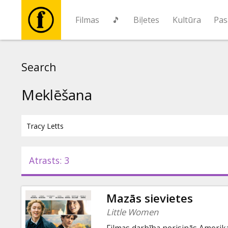
Filmas
🎵
Biļetes
Kultūra
Pas
Filmas
Search
🎵
Meklēšana
Biļetes
Kultūra
Atrasts: 3
Pasākumi
Mazās sievietes
Ziņas
Little Women