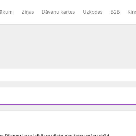
ākumi
Ziņas
Dāvanu kartes
Uzkodas
B2B
Kin