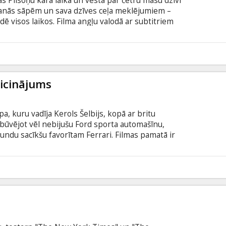
s Pilsoņu kara laikā un vēsta par četru māsu dzīvi
ršanās sāpēm un sava dzīves ceļa meklējumiem –
dē visos laikos. Filma angļu valodā ar subtitriem
0
aicinājums
, kuru vadīja Kerols Šelbijs, kopā ar britu
būvējot vēl nebijušu Ford sporta automašīnu,
ndu sacīkšu favorītam Ferrari. Filmas pamatā ir
odā ar subtitriem latviešu un krievu valodā.
9